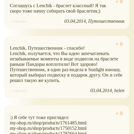
Соглашусь с Lenchik - браслет классный! Я так
скоро тоже начну собирать свой браслетик;)
03.04.2014
Путешественник
ответить
Lenchik, Путешественник - спасибо!
Lenchik, получается, что Вы идею запечатлевать
незабываемые моменты в виде подвесок на браслете
раньше Пандоры воплотили! Вот здорово!
Путешественник, я один раз видела в Sunlight юношу,
который выбирал подвеску в подарок другу. Он и себе
решил такую же купить.
03.04.2014
helen
ответить
:) Я себе тут тоже приглядел:
my-shop.ru/shop/products/1761485.html
my-shop.ru/shop/products/1750152.html
my-shop.ru/shop/products/1797664.html