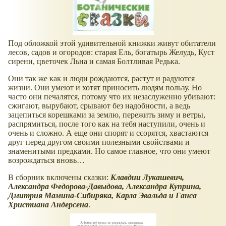
Под обложкой этой удивительной книжки живут обитатели
лесов, садов и огородов: старая Ель, богатырь Желудь, Куст
сирени, цветочек Льна и самая Болтливая Редька.
Они так же как и люди рождаются, растут и радуются
жизни. Они умеют и хотят приносить людям пользу. Но
часто они печалятся, потому что их незаслуженно убивают:
сжигают, вырубают, срывают без надобности, а ведь
зацепиться корешками за землю, пережить зиму и ветры,
распрямиться, после того как на тебя наступили, очень и
очень и сложно. А еще они спорят и ссорятся, хвастаются
друг перед другом своими полезными свойствами и
знаменитыми предками. Но самое главное, что они умеют
возрождаться вновь…
В сборник включены сказки:
Клавдии Лукашевич,
Александра Федорова-Давыдова, Александра Куприна,
Дмитрия Мамина-Сибиряка, Карла Эвальда и Ганса
Христиана Андерсена
.