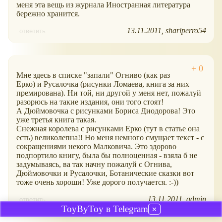
меня эта вещь из журнала Иностранная литература
бережно хранится.
13.11.2011
sharlperro54
ответить
Мне здесь в списке "запали" Огниво (как раз
Ерко) и Русалочка (рисунки Ломаева, книга за них
премирована). Ни той, ни другой у меня нет, пожалуй
разорюсь на такие издания, они того стоят!
А Дюймовочка с рисунками Бориса Диодорова! Это
уже третья книга такая.
Снежная королева с рисунками Ерко (тут в статье она
есть) великолепна!! Но меня немного смущает текст - с
сокращениями некого Малковича. Это здорово
подпортило книгу, была бы полноценная - взяла б не
задумываясь, ва так начну пожалуй с Огнива,
Дюймовочки и Русалочки, Ботанические сказки вот
тоже очень хороши! Уже дорого получается. :-))
13.11.2011
admin
ответить
ToyByToy в Telegram
✕