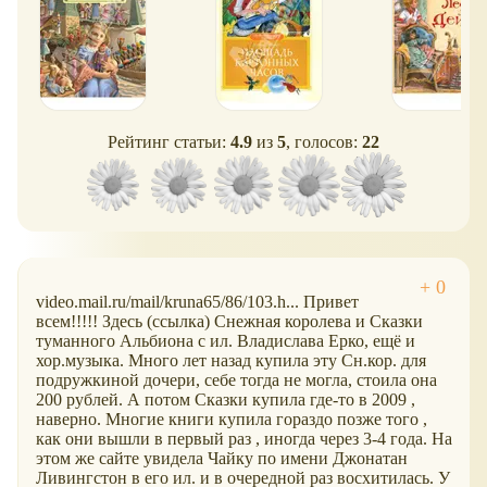
Рейтинг статьи:
4.9
из
5
, голосов:
22
video.mail.ru/mail/kruna65/86/103.h... Привет
всем!!!!! Здесь (ссылка) Снежная королева и Сказки
туманного Альбиона с ил. Владислава Ерко, ещё и
хор.музыка. Много лет назад купила эту Сн.кор. для
подружкиной дочери, себе тогда не могла, стоила она
200 рублей. А потом Сказки купила где-то в 2009 ,
наверно. Многие книги купила гораздо позже того ,
как они вышли в первый раз , иногда через 3-4 года. На
этом же сайте увидела Чайку по имени Джонатан
Ливингстон в его ил. и в очередной раз восхитилась. У