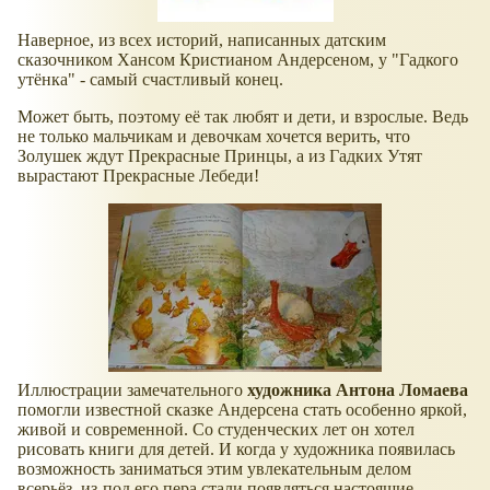
Наверное, из всех историй, написанных датским
сказочником Хансом Кристианом Андерсеном, у "Гадкого
утёнка" - самый счастливый конец.
Может быть, поэтому её так любят и дети, и взрослые. Ведь
не только мальчикам и девочкам хочется верить, что
Золушек ждут Прекрасные Принцы, а из Гадких Утят
вырастают Прекрасные Лебеди!
Иллюстрации замечательного
художника Антона Ломаева
помогли известной сказке Андерсена стать особенно яркой,
живой и современной. Со студенческих лет он хотел
рисовать книги для детей. И когда у художника появилась
возможность заниматься этим увлекательным делом
всерьёз, из-под его пера стали появляться настоящие