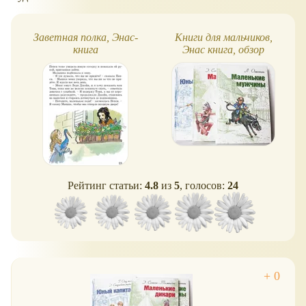
Заветная полка, Энас-
Книги для мальчиков,
книга
Энас книга, обзор
Рейтинг статьи:
4.8
из
5
, голосов:
24