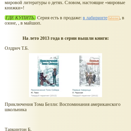
мировой литературы о детях. Словом, настоящие
мировые
книжки
!
ГДЕ КУПИТЬ.
Серия есть в продаже:
в лабиринте
, в
озоне, , в майшоп.
На лето 2013 года в серии вышли книги:
Олдрич Т.Б.
Приключения Тома Белли: Воспоминания американского
школьника
Таркинтон Б.