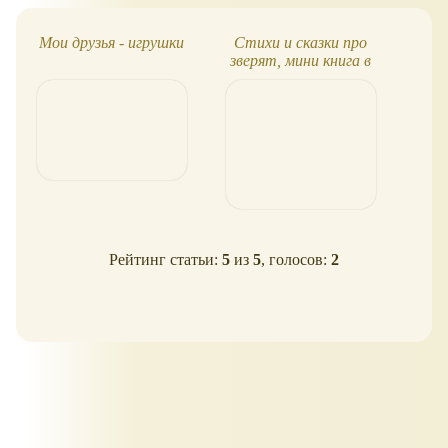
Мои друзья - игрушки
Стихи и сказки про
Че
зверят, мини книга в
твёрдой обложке
Рейтинг статьи:
5
из
5
, голосов:
2