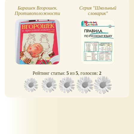
Барашек Вгорошек.
Серия "Школьный
Противоположности
словарик"
Рейтинг статьи:
5
из
5
, голосов:
2