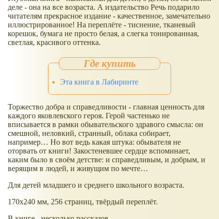
деле - она на все возраста. А издательство Речь подарило
читателям прекрасное издание - качественное, замечательно
иллюстрированное! На переплёте - тиснение, тканевый
корешок, бумага не просто белая, а слегка тонированная,
светлая, красивого оттенка.
Эта книга в Лабиринте
Торжество добра и справедливости - главная ценность для
каждого яковлевского героя. Герой частенько не
вписывается в рамки обывательского здравого смысла: он
смешной, неловкий, странный, облака собирает,
например… Но вот ведь какая штука: обывателя не
оторвать от книги! Закостеневшее сердце вспоминает,
каким было в своём детстве: и справедливым, и добрым, и
верящим в людей, и живущим по мечте…
Для детей младшего и среднего школьного возраста.
170x240 мм, 256 страниц, твёрдый переплёт.
В книге - несколько рассказов.