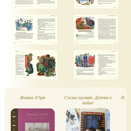
Жанна д'Арк
Сосны шумят. Детям о
Ищем
войне