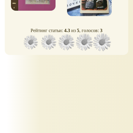
Рейтинг статьи:
4.3
из
5
, голосов:
3