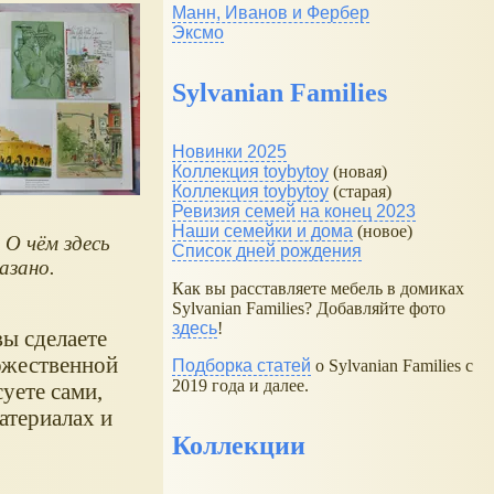
Манн, Иванов и Фербер
Эксмо
Sylvanian Families
Новинки 2025
Коллекция toybytoy
(новая)
Коллекция toybytoy
(старая)
Ревизия семей на конец 2023
Наши семейки и дома
(новое)
 О чём здесь
Список дней рождения
азано.
Как вы расставляете мебель в домиках
Sylvanian Families? Добавляйте фото
здесь
!
вы сделаете
дожественной
Подборка статей
о Sylvanian Families с
2019 года и далее.
суете сами,
атериалах и
Коллекции