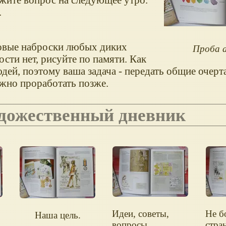
.
овые наброски любых диких
Проба а
сти нет, рисуйте по памяти. Как
юдей, поэтому ваша задача - передать общие очерт
ожно проработать позже.
художественный дневник
Идеи, советы,
Не б
Наша цель.
вопросы.
стра