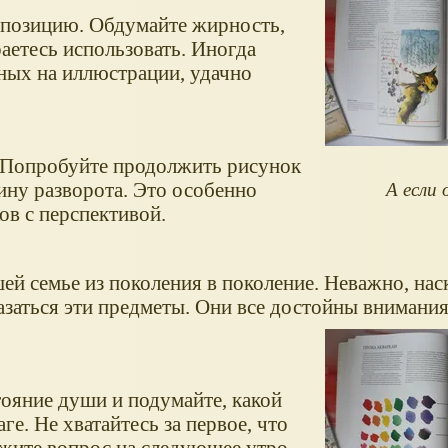
мпозицию. Обдумайте жирность,
аетесь использовать. Иногда
нных на иллюстрации, удачно
. Попробуйте продолжить рисунок
ину разворота. Это особенно
А если
ов с перспективой.
шей семье из поколения в поколение. Неважно, нас
аться эти предметы. Они все достойны внимания
тояние души и подумайте, какой
ге. Не хватайтесь за первое, что
ожите вопрос на следующее утро.