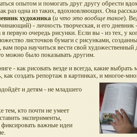
аться опытом и помогать друг другу обрести вдо
как раз одна из таких, вдохновляющих. Она расска
невник художника
(
и что это вообще такое
). В
чинающий) - личность творческая, и его дневник -
а в первую очередь рисунки. Если вы - из тех, у к
ножество листочков бумаги с рисунками, созданн
 вам пора научиться вести свой художественный 
го можно было показывать другим.
ниге - как рисовать везде и всегда, какие выбрать 
, как создать репортаж в картинках, и многое-мно
одойдёт и детям - не младшего
е тем, кто почти не умеет
ставить эксперименты,
 фиксировать важные идеи
е.