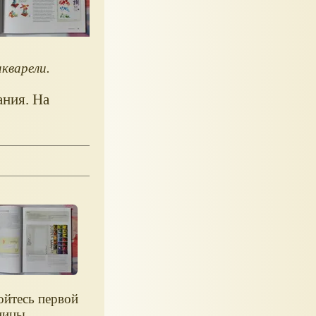
кварели.
ания. На
ойтесь первой
ницы.