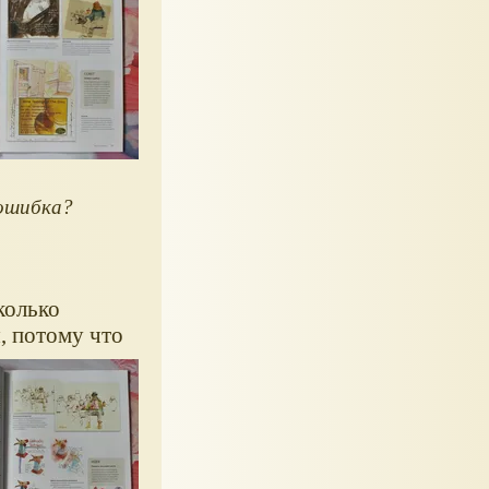
 ошибка?
колько
, потому что