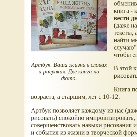
обменив
книга - 
вести д
(даже на
тексты, 
найти м
случаю",
чтобы е
Артбук. Ваша жизнь в словах
В этой к
и рисунках. Две книги на
рисовать
фото.
Книга п
возраста, а старшим, лет с 10-12.
Артбук позволяет каждому из нас (даж
рисовать) спокойно импровизировать, 
совершенствовать навыки рисования и
и события из жизни в творческой форм