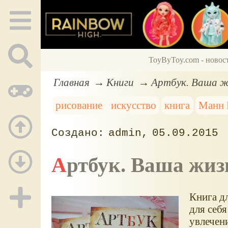
ToyByToy.com - новос
Главная
Книги
Артбук. Ваша жи
рисование
искусство
книга
Манн 
admin
05.09.2015
Артбук. Ваша жиз
Книга дл
для себя
увлечен