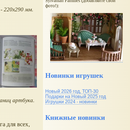
Sylvanian Families (добавляйте свои
фото!):
 - 220х290 мм.
Новинки игрушек
Новый 2026 год, ТОП-30
Подарки на Новый 2025 год
аниц артбука.
Игрушки 2024 - новинки
Книжные новинки
а для всех,