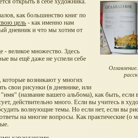
ется открыть в себе художника.
иалов, как большинство книг по
свою цель
- как именно нам
ый дневник и что мы хотим от
 - великое множество. Здесь
ые вы ещё даже не успели себе
Оглавление.
расск
, которые возникают у многих
ть свои рисунки (в дневнике, или
 "имя" (название вашего альбома), как быть, если 
исует, действительно много. Если вы учитесь в ху
обсудить волнующие темы. Но если нет, если вы ри
ответы на многие вопросы. Как практические (о м
ые.
мами-карандашами...