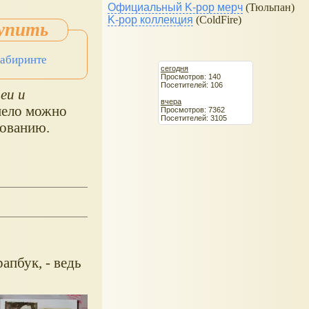
Официальный K-pop мерч
(Тюльпан)
K-pop коллекция
(ColdFire)
Лабиринте
сегодня
Просмотров: 140
Посетителей: 106
еи и
вчера
смело можно
Просмотров: 7362
Посетителей: 3105
сованию.
апбук, - ведь