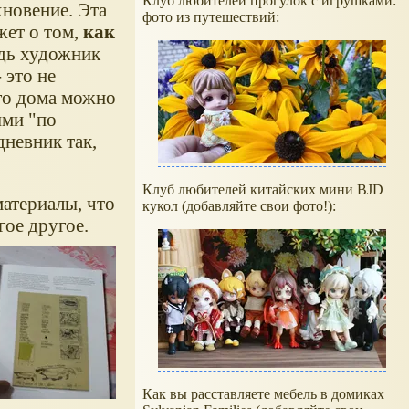
Клуб любителей прогулок с игрушками:
хновение. Эта
фото из путешествий:
жет о том,
как
едь художник
 это не
ого дома можно
ыми "по
дневник так,
Клуб любителей китайских мини BJD
материалы, что
кукол (добавляйте свои фото!):
гое другое.
Как вы расставляете мебель в домиках