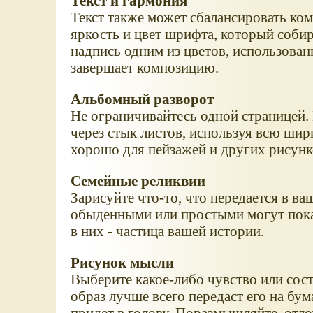
Текст и гармония
Текст также может сбалансировать ко
яркость и цвет шрифта, который собир
надпись одним из цветов, использова
завершает композицию.
Альбомный разворот
Не ограничивайтесь одной страницей
через стык листов, используя всю шир
хорошо для пейзажей и других рисунк
Cемейные реликвии
Зарисуйте что-то, что передается в ва
обыденными или простыми могут показ
в них - частица вашей истории.
Рисунок мысли
Выберите какое-либо чувство или сос
образ лучше всего передаст его на бума
придет в голову. Поразмышляйте, отл