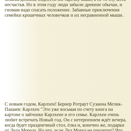
несчастья. Но в этом году люди забыли древние обычаи, и
гномам надо спасать положение. Забавные приключения
семейки крошечных человечков и их несравненной мыши.
С новым годом, Карлхен! Бернер Ротраут Сузанна Мелик-
Пашаев: Карлхен "Это уже восьмая по счету книга на
картоне о зайчонке Карлхене и его семье. Карлхен очень
любит встречать Новый год. Он с нетерпением ждёт вечера,
когда будет праздничный стол, ёлка и, конечно же, подарки
от Деда Мороза. Но что, если Дед Мороз не прилетит? Что