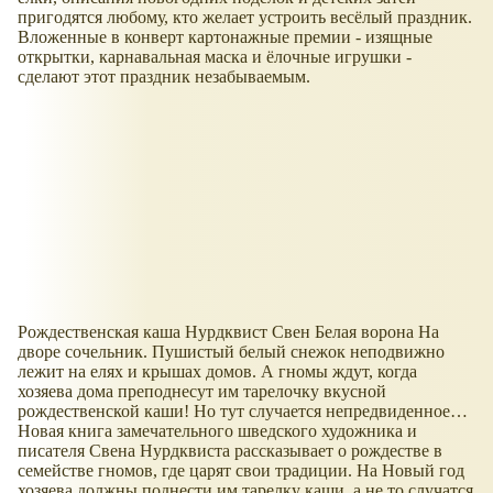
пригодятся любому, кто желает устроить весёлый праздник.
Вложенные в конверт картонажные премии - изящные
открытки, карнавальная маска и ёлочные игрушки -
сделают этот праздник незабываемым.
Рождественская каша Нурдквист Свен Белая ворона На
дворе сочельник. Пушистый белый снежок неподвижно
лежит на елях и крышах домов. А гномы ждут, когда
хозяева дома преподнесут им тарелочку вкусной
рождественской каши! Но тут случается непредвиденное…
Новая книга замечательного шведского художника и
писателя Свена Нурдквиста рассказывает о рождестве в
семействе гномов, где царят свои традиции. На Новый год
хозяева должны поднести им тарелку каши, а не то случатся