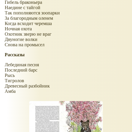
Гибель браконьера
Наедине с тайгой
Так пополняются зоопарки
За благородным оленем
Когда всходит черемша
Ночная охота
Охотник зверю не враг
Двуногие волки
Снова на промысел
Рассказы
Лебединая песня
Последний барс
Рысь
Тигролов
Древесный разбойник
Амба