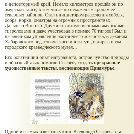
и неповторимый край. Немало километров прошёл он по
амурской тайге, в том числе по нехоженым тропам её
северных районов. Стал инициатором расселения соболя,
бобра, норки, ондатры на огромных пространствах
Дальнего Востока. Дружил с потомственными амурскими
тигроловами и даже участвовал в поимке 70 тигров! Был и
начальником управления охотничьего хозяйства, и деканом
Хабаровского педагогического института, и директором
городского краеведческого музея…
Его богатейший опыт натуралиста, острое чувство природы
и образный язык помогли Сысоеву создать
прекрасные
художественные тексты, воспевающие Приамурье
.
Одной из самых известных книг Всеволода Сысоева стал