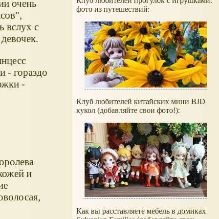
Клуб любителей прогулок с игрушками:
ии очень
фото из путешествий:
сов",
ь вслух с
 девочек.
инцесс
и - гораздо
ожки -
Клуб любителей китайских мини BJD
кукол (добавляйте свои фото!):
королева
 кожей и
ие
новолосая,
Как вы расставляете мебель в домиках