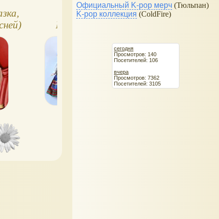
Официальный K-pop мерч
(Тюльпан)
зка,
Кукла Zapf
Принцесса из
K-pop коллекция
(ColdFire)
сней)
Белоснежка
сказки №11 нояб
2014
сегодня
Просмотров: 140
Посетителей: 106
вчера
Просмотров: 7362
Посетителей: 3105