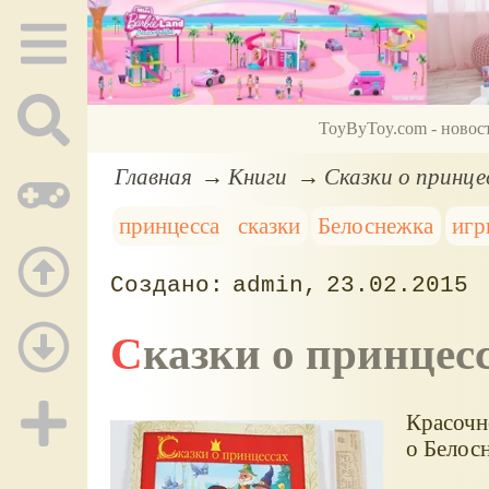
ToyByToy.com - новос
Главная
Книги
Сказки о принце
принцесса
сказки
Белоснежка
игр
admin
23.02.2015
Сказки о принцес
Красочн
о Белосн