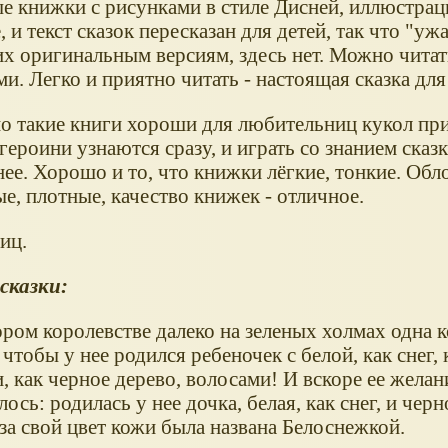
е книжки с рисунками в стиле Дисней, иллюстрац
 и текст сказок пересказан для детей, так что "ужа
х оригинальным версиям, здесь нет. Можно читат
. Легко и приятно читать - настоящая сказка для
о такие книги хороши для любительниц кукол пр
героини узнаются сразу, и играть со знанием сказк
ее. Хорошо и то, что книжки лёгкие, тонкие. Обл
е, плотные, качество книжек - отличное.
иц.
сказки:
ором королевстве далеко на зеленых холмах одна 
 чтобы у нее родился ребеночек с белой, как снег,
 как черное дерево, волосами! И вскоре ее желан
ось: родилась у нее дочка, белая, как снег, и чер
за свой цвет кожи была названа Белоснежкой.