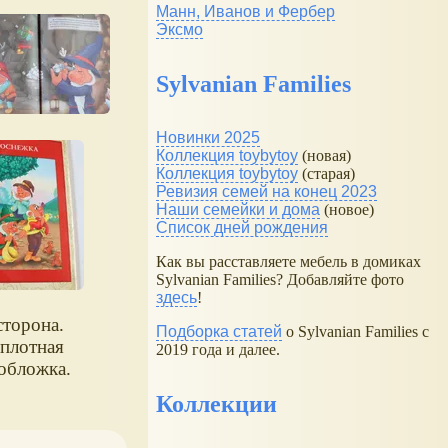
Манн, Иванов и Фербер
Эксмо
Sylvanian Families
Новинки 2025
Коллекция toybytoy
(новая)
Коллекция toybytoy
(старая)
Ревизия семей на конец 2023
Наши семейки и дома
(новое)
Список дней рождения
Как вы расставляете мебель в домиках
Sylvanian Families? Добавляйте фото
здесь
!
сторона.
Подборка статей
о Sylvanian Families с
 плотная
2019 года и далее.
 обложка.
Коллекции