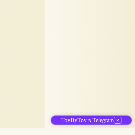
ToyByToy в Telegram
✕