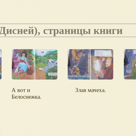
(Дисней), страницы книги
А вот и
Злая мачеха.
Белоснежка.
н
х