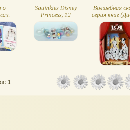
и о
Squinkies Disney
Волшебная ска
сах.
Princess, 12
серия книг (Ди
ка
фигурок
ов:
1