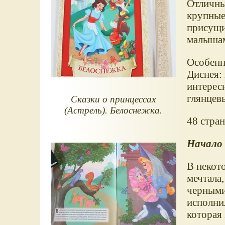
Отличны
крупные,
присущи
малышами
Особенн
Диснея: 
интересн
глянцевы
Сказки о принцессах
(Астрель). Белоснежка.
48 стран
Начало 
В некот
мечтала,
черными,
исполнил
которая 