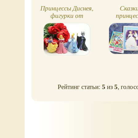
Принцессы Диснея,
Сказк
фигурки от
принцес
Bullyland
Золуш
(Германия)
Рейтинг статьи:
5
из
5
, голос