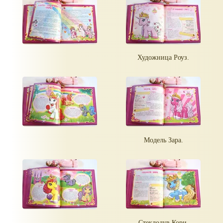
Художница Роуз.
Модель Зара.
Стеклодув Кори.