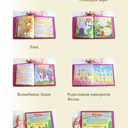
Локи.
Волшебница Ашия.
Родословная единорогов
Филли.