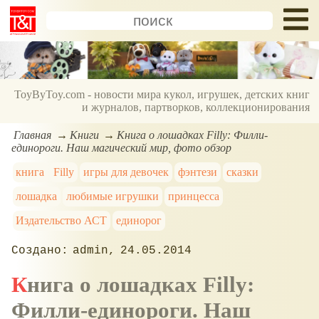
ToyByToy.com - новости мира кукол, игрушек, детских книг
и журналов, партворков, коллекционирования
Главная
Книги
Книга о лошадках Filly: Филли-
единороги. Наш магический мир, фото обзор
книга
Filly
игры для девочек
фэнтези
сказки
лошадка
любимые игрушки
принцесса
Издательство АСТ
единорог
admin
24.05.2014
Книга о лошадках Filly:
Филли-единороги. Наш