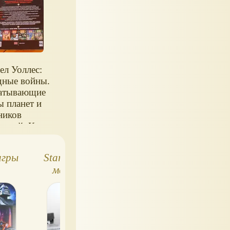
ел Уоллес:
дные войны.
атывающие
ы планет и
ников
енной. Книги
Wars.
жка с
игры
Star Wars Hasbro -
Фото Hot Toys
тной
магистр Йода
оны.