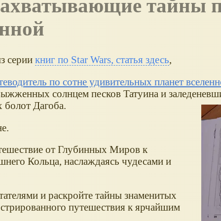
енной
из серии
книг по Star Wars, статья здесь
,
теводитель по сотне удивительных планет вселен
выжженных солнцем песков Татуина и заледеневш
 болот Дагоба.
е.
тешествие от Глубинных Миров к
него Кольца, наслаждаясь чудесами и
итателями и раскройте тайны знаменитых
юстрированного путешествия к ярчайшим