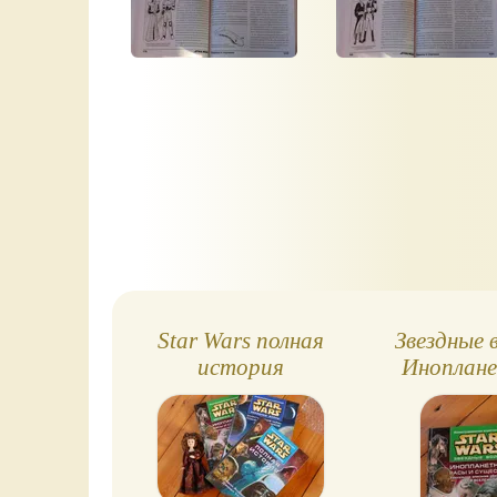
Краткая
хронология
Вселенной Star
Wars.
Star Wars полная
Звездные 
история
Иноплан
расы и су