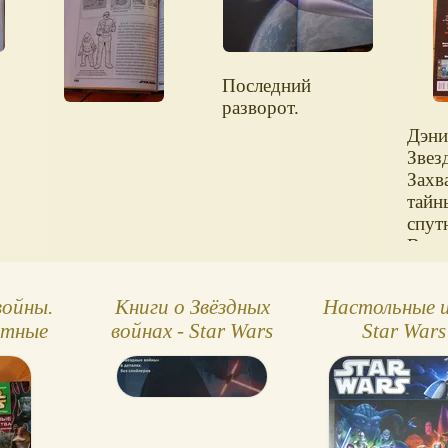
спутников
Вселенной. Книги
Star Wars.
Последний
разворот.
Дэни
Звез
Захв
тайн
спут
Всел
Star 
Обло
войны.
Книги о Звёздных
Настольные 
обра
етные
войнах - Star Wars
Star Wars
стор
щества