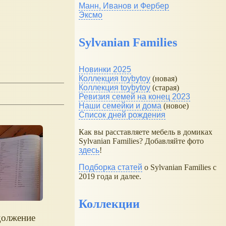
Манн, Иванов и Фербер
Эксмо
Sylvanian Families
Новинки 2025
Коллекция toybytoy
(новая)
Коллекция toybytoy
(старая)
Ревизия семей на конец 2023
Наши семейки и дома
(новое)
Список дней рождения
Как вы расставляете мебель в домиках
Sylvanian Families? Добавляйте фото
здесь
!
Подборка статей
о Sylvanian Families с
2019 года и далее.
Коллекции
олжение