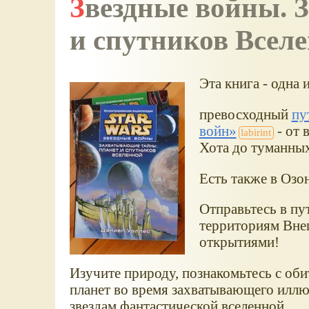
Звездные войны. Захватывающие тайны планет
и спутников Всел
Эта книга - одна 
превосходный
пу
войн
- от 
Хота до туманных
Есть также в Озон
Отправьтесь в пу
территориям Внеш
открытиями!
Изучите природу, познакомьтесь с об
планет во время захватывающего илл
звездам фантастической вселенной.