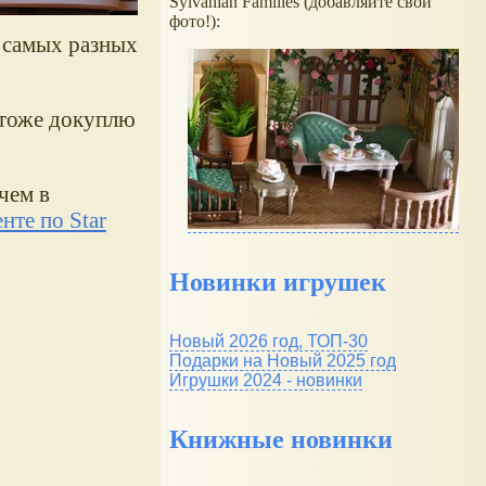
Sylvanian Families (добавляйте свои
фото!):
самых разных
 тоже докуплю
чем в
нте по Star
Новинки игрушек
Новый 2026 год, ТОП-30
Подарки на Новый 2025 год
Игрушки 2024 - новинки
Книжные новинки