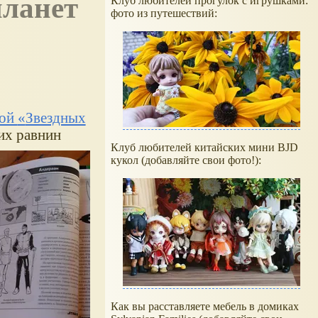
Клуб любителей прогулок с игрушками:
фото из путешествий:
ной
Звездных
их равнин
Клуб любителей китайских мини BJD
кукол (добавляйте свои фото!):
Как вы расставляете мебель в домиках