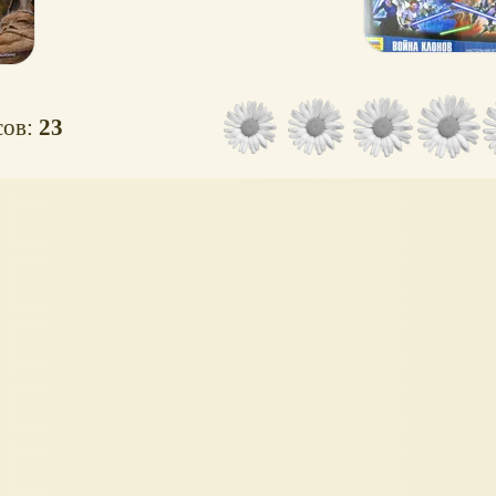
сов:
23