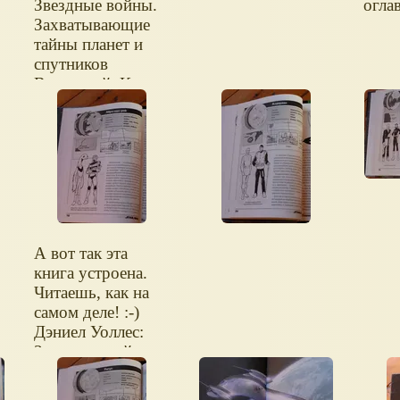
Звездные войны.
огла
Захватывающие
тайны планет и
спутников
и
Вселенной. Книги
Star Wars.
А вот так эта
книга устроена.
Читаешь, как на
самом деле! :-)
Дэниел Уоллес:
Звездные войны.
Захватывающие
тайны планет и