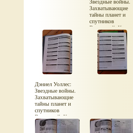
Звездные войны.
Захватывающие
тайны планет и
спутников
Вселенной. Книг
Star Wars.
Обложка книги.
Дэниел Уоллес:
Звездные войны.
Захватывающие
тайны планет и
спутников
Вселенной. Книги
Star Wars.