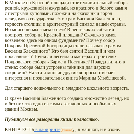
В Москве на Красной площади стоит удивительный собор -
резной, кружевной и ажурный, из красного и белого камня
с пестрыми куполами, похожий на сказочный город
неведомого государства. Это храм Василия Блаженного,
гордость столицы и архитектурный символ нашей страны.
Но много ли мы знаем о нем? В честь каких событий
построен собор на Красной площади? Сколько храмов
возведено здесь на одном фундаменте? Почему собор
Покрова Пресвятой Богородицы стали называть храмом
Василия Блаженного? Кто был святой Василий и чем
прославился? Точна ли легенда о мастерах-строителях
Покровского собора - Барме и Постнике? Правда ли, что в
стенах собора были устроены тайники для царских
сокровищ? На эти и многие другие вопросы отвечает
интересная и познавательная книга Марины Улыбышевой.
Для старшего дошкольного и младшего школьного возраста.
О храме Василия Блаженного создано множество легенд, но
и без них это одно из самых загадочных и необычных
зданий Москвы.
Публикуем все развороты книги полностью.
КНИГА ЕСТЬ
в лабиринте
, , в майшоп, и в озоне.