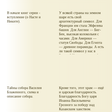
В начале книг серии -
У всякой страны на земном
вступление (о Насте и
шаре есть свой
Никите).
архитектурный символ. Для
Франции им стала Эйфелева
башня. Для Англии — Биг-
Бен, высокая колокольня с
часами. Для Америки —
статуя Свободы. Для Египта
— древние пирамиды. А есть
ли такой символ у нас в
России? Конечно же есть!
В Москве на Красной
площади стоит удивительный
собор — резной, кружевной
и ажурный, из красного и
белого камня, с пёстрыми
куполами, похожий на
Тайны собора Василия
Кроме того, этот храм — ещё
сказочный город неведомого
Блаженного, схема и
и царская благодарность.
царства-государства. Это
описание собора.
Благодарность Богу царя
храм Василия Блаженного,
Иоанна Васильевича
гордость столицы и
Грозного за победу над
архитектурный символ нашей
Казанским ханством.
страны.