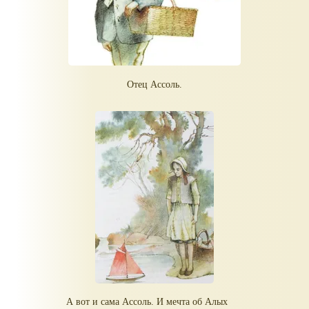
Отец Ассоль.
А вот и сама Ассоль. И мечта об Алых