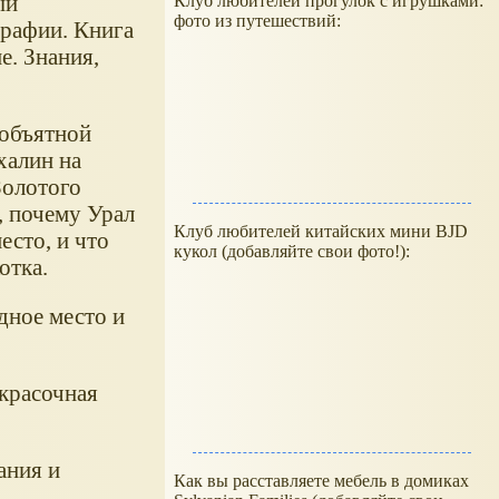
ый
Клуб любителей прогулок с игрушками:
фото из путешествий:
рафии. Книга
е. Знания,
еобъятной
халин на
Золотого
, почему Урал
Клуб любителей китайских мини BJD
есто, и что
кукол (добавляйте свои фото!):
отка.
дное место и
красочная
ания и
Как вы расставляете мебель в домиках