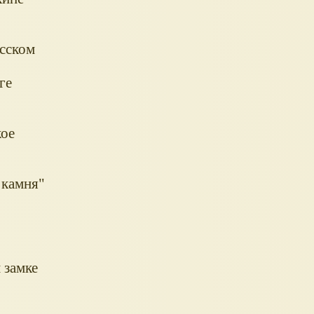
есском
ге
кое
 камня"
 замке