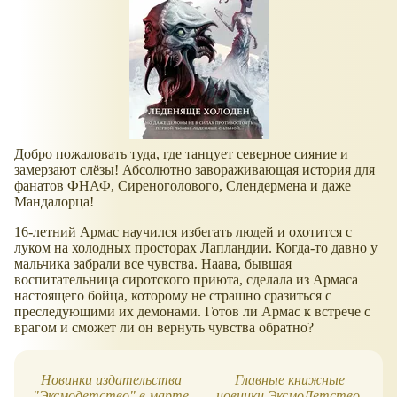
Добро пожаловать туда, где танцует северное сияние и
замерзают слёзы! Абсолютно завораживающая история для
фанатов ФНАФ, Сиреноголового, Слендермена и даже
Мандалорца!
16-летний Армас научился избегать людей и охотится с
луком на холодных просторах Лапландии. Когда-то давно у
мальчика забрали все чувства. Наава, бывшая
воспитательница сиротского приюта, сделала из Армаса
настоящего бойца, которому не страшно сразиться с
преследующими их демонами. Готов ли Армас к встрече с
врагом и сможет ли он вернуть чувства обратно?
Новинки издательства
Главные книжные
"Эксмодетство" в марте
новинки ЭксмоДетство,