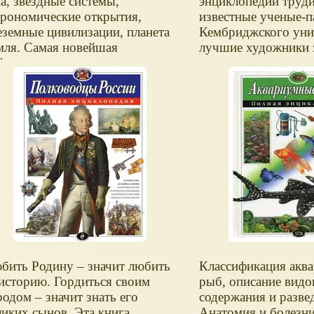
ла, звездные системы,
энциклопедии труд
трономические открытия,
известные ученые-п
еземные цивилизации, планета
Кембриджского унив
мля. Самая новейшая
лучшие художники 
формация о законах
много времени и си
еленной.
впечатляющих, мак
достоверных изобр
динозавров и мира,
они обитали. Каков
истинные размеры 
способности, чем он
как и на кого охоти
в конце концов выме
находят их останки 
образом ученые раб
изучением — на эти
тысячи вопросов от
энциклопедия, проч
бить Родину – значит любить
Классификация акв
которую будет инте
 историю. Гордиться своим
рыб, описание видо
детям, и взрослым.
родом – значит знать его
содержания и разве
ликих сынов. Эта книга
Анатомия и болезни