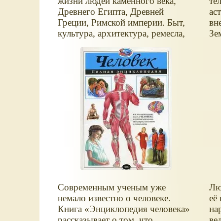
жизни людей каменного века,
те
Древнего Египта, Древней
ас
Греции, Римской империи. Быт,
вн
культура, архитектура, ремесла,
Зе
военное дело, археологические
ин
находки, историческое наследие
Вс
— вся самая необходимая и
интересная информация из
истории Древнего мира. Как и
где люди жили в древности? Что
ели и носили первобытные
охотники?
Современным ученым уже
Лю
немало известно о человеке.
её
Книга
Энциклопедия человека
на
рассказывает о том, что
ве