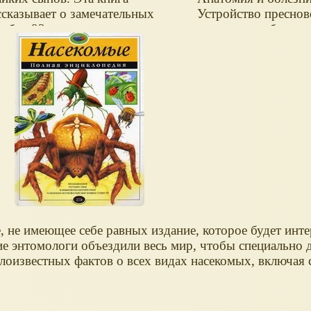
ссказывает о замечательных
Устройство преснов
дьбах 93 выдающихся
аквариума: оборудо
лководцев и флотоводцев
параметры воды, де
ссии, выковавших славу и
оформление, виды 
личие нашей страны. Вы
растений. История
наете много нового о
аквариумистики и 
ославленных героях, таких как
открытия.
ександр Невский, Дмитрий
нской, Александр Суворов,
дор Ушаков, Михаил
обелев, Василий Чапаев,
оргий Жуков.
не имеющее себе равных издание, которое будет инте
ие энтомологи объездили весь мир, чтобы специально 
оизвестных фактов о всех видах насекомых, включая 