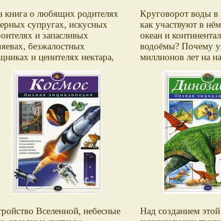
а книга о любящих родителях
Круговорот воды в
верных супругах, искусных
как участвуют в нё
роителях и запасливых
океан и континента
зяевах, безжалостных
водоёмы? Почему у
щниках и ценителях нектара,
миллионов лет на н
ликих певцах и удивительных
поддерживается ун
нцорах, о рыцарях и пиратах
баланс между водой
о тех, кто миллионы лет назад
Кто есть кто в под
корил небо. Вы узнаете, как
— классификация р
водят птенцов среди вечных
водных животных.
дов и у кого самый длинный
ост, для чего птицам когти на
ыльях и кто носит копья на
гах, у кого рот до ушей и кто
ирает саванны, глух ли глухарь
глуп ли глупыш...
тройство Вселенной, небесные
Над созданием этой