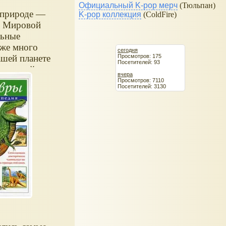
Официальный K-pop мерч
(Тюльпан)
 природе —
K-pop коллекция
(ColdFire)
м Мировой
льные
же много
сегодня
Просмотров: 175
ашей планете
Посетителей: 93
икальный
вчера
 и сушей?
Просмотров: 7110
Посетителей: 3130
водном мире
ыб и других