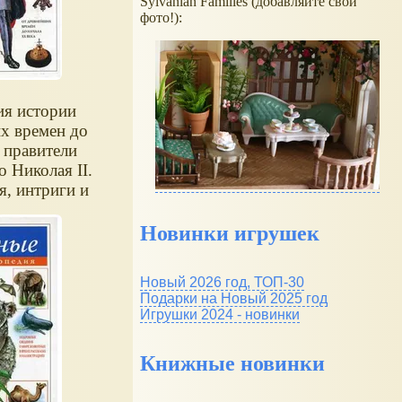
Sylvanian Families (добавляйте свои
фото!):
ия истории
х времен до
 правители
 Николая II.
, интриги и
науки, герои и
нимательных
Новинки игрушек
иллюстрациях
 на
Новый 2026 год, ТОП-30
и.
Подарки на Новый 2025 год
Игрушки 2024 - новинки
Книжные новинки