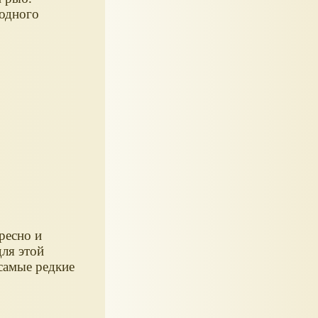
одного
вание,
коративное
аквариумных
новейшие
ресно и
для этой
самые редкие