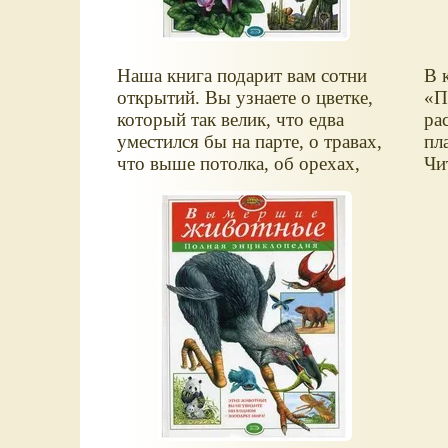
Наша книга подарит вам сотни
В 
открытий. Вы узнаете о цветке,
П
который так велик, что едва
ра
уместился бы на парте, о травах,
пл
что выше потолка, об орехах,
Чи
что тяжелее гири, и даже о
ос
простой крапиве вы узнаете
не
удивительные вещи. Эта книга
ра
перевернет ваши представления о
со
растениях, и вы непременно
пр
почувствуете любовь к их
ге
богатому и щедрому миру.
за
Классификация растений, их
до
строение, размножение,
по
жизненные формы.