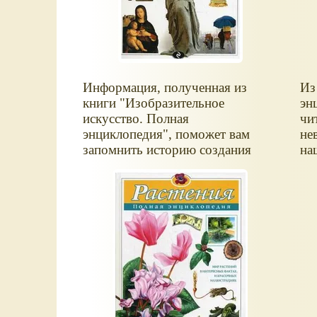
Информация, полученная из
Из
книги "Изобразительное
эн
искусство. Полная
чи
энциклопедия", поможет вам
не
запомнить историю создания
на
знаменитых картин, научиться
со
различать имена и стили
пр
гениальных художников - теперь
во
в любом музее, перед любым
бе
произведением искусства вы
бе
будете чувствовать себя
желанным гостем.