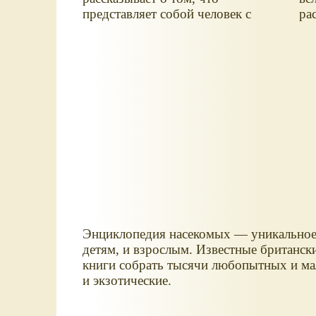
представляет собой человек с
ра
точки зрения разных наук —
су
философии, антропологии,
по
анатомии, физиологии, генетики,
Ро
медицины, психологии,
ве
парапсихологии, этнологии и
уз
других дисциплин.
пр
Ал
До
Фё
Ск
Ге
Энциклопедия насекомых — уникальное, 
детям, и взрослым. Известные британск
книги собрать тысячи любопытных и мал
и экзотические.