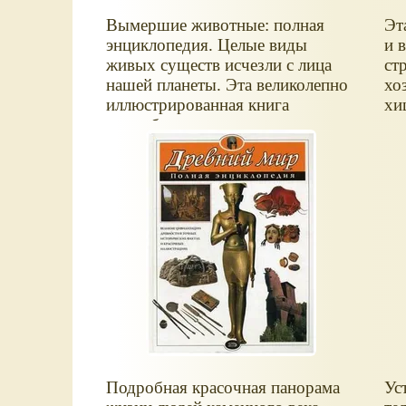
Вымершие животные: полная
Эт
энциклопедия. Целые виды
и 
живых существ исчезли с лица
ст
нашей планеты. Эта великолепно
хо
иллюстрированная книга
хи
подробно расскажет о тысячах
ве
невероятно любопытных фактов.
та
— 
по
вы
ль
хв
кр
но
уб
и 
Подробная красочная панорама
Ус