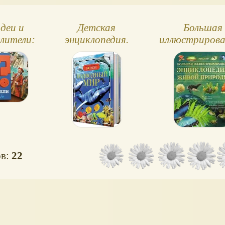
деи и
Детская
Большая
слители:
энциклопедия.
иллюстрирова
по
Серия
энциклопед
и для
школьник
бзор)
ов:
22