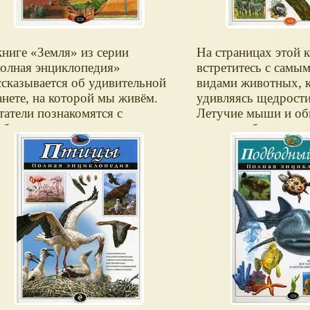
книге
Земля
из серии
На страницах этой 
олная энциклопедия
встретитесь с самы
ссказывается об удивительной
видами животных, 
анете, на которой мы живём.
удивляясь щедрост
татели познакомятся с
Летучие мыши и о
обенностями происходящих на
тюлени, обезьяны и
й процессов. Многие
тигры и слоны... П
ссмотренные темы
разнообразие живо
ответствуют школьной
бесконечно! Из кни
ограмме по физической
самые невероятные,
ографии, а те, которые выходят
просто парадоксаль
 её пределы, послужат
жизни братьев наш
полнительным материалом при
существующих рядо
дготовке к экзаменам.
планете Земля.