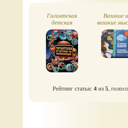
Гигантская
Великие и
детская
великие мы
энциклопедия
книга 
философи
детей (о
Рейтинг статьи:
4
из
5
, голос