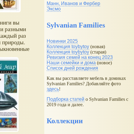
Манн, Иванов и Фербер
Эксмо
книги вы
Sylvanian Families
ми разными
каждый раз
Новинки 2025
и природы.
Коллекция toybytoy
(новая)
быкновенные
Коллекция toybytoy
(старая)
 ящеры,
Ревизия семей на конец 2023
оистине
Наши семейки и дома
(новое)
тного мира
Список дней рождения
ги вы узнаете
Как вы расставляете мебель в домиках
 порой
Sylvanian Families? Добавляйте фото
ные факты из
здесь
!
их меньших,
Подборка статей
о Sylvanian Families с
м с нами на
2019 года и далее.
Коллекции