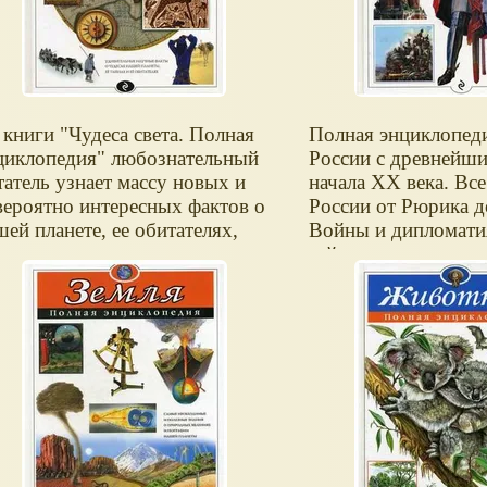
 книги "Чудеса света. Полная
Полная энциклопед
циклопедия" любознательный
России с древнейши
татель узнает массу новых и
начала ХХ века. Все
вероятно интересных фактов о
России от Рюрика до
шей планете, ее обитателях,
Войны и дипломатия
оружениях, созданных
тайны, искусства и 
иродой, и памятниках,
авантюристы - в за
зведенных человеком,
рассказах, точных 
сстрашно бросающим вызов ее
и подробных схемах
зграничному могуществу.
страницах этой книг