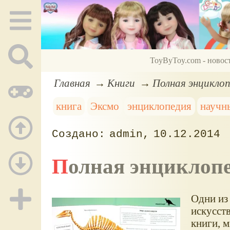
ToyByToy.com - новос
Главная
Книги
Полная энциклоп
книга
Эксмо
энциклопедия
научн
admin
10.12.2014
Полная энциклопе
Одни из
искусст
книги, 