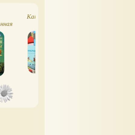
Как все устроено
Как все устроен
нная
сегодня,
Иллюстрированн
ия
обновлённая версия
энциклопедия
а
энциклопедии
устройств и
механизмов