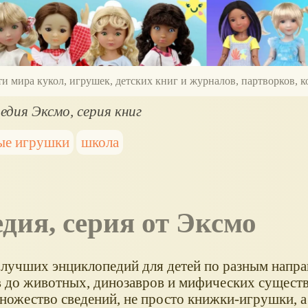
ти мира кукол, игрушек, детских книг и журналов, партворков,
едия Эксмо, серия книг
ые игрушки
школа
дия, серия от Эксмо
 лучших энциклопедий для детей по разным напра
в до животных, динозавров и мифических сущест
множество сведений, не просто книжки-игрушки, 