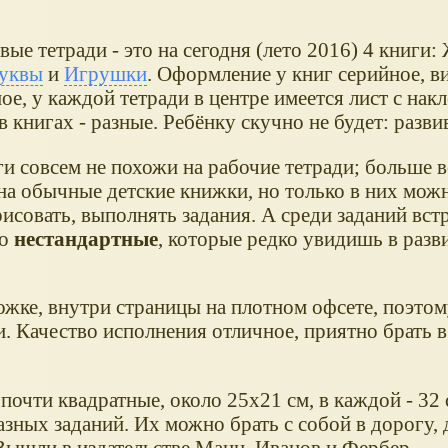
ые тетради - это на сегодня (лето 2016) 4 книги:
уквы
и
Игрушки
. Оформление у книг серийное, в
ое, у каждой тетради в центре имеется лист с накл
в книгах - разные. Ребёнку скучно не будет: разви
и совсем не похожи на рабочие тетради; больше в
на обычные детские книжки, но только в них можн
рисовать, выполнять задания. А среди заданий вст
но
нестандартные
, которые редко увидишь в раз
ожке, внутри страницы на плотном офсете, поэтом
 Качество исполнения отличное, приятно брать в
почти квадратные, около 25х21 см, в каждой - 32
зных заданий. Их можно брать с собой в дорогу,
 Вышли в издательстве Манн, Иванов и Фербер.