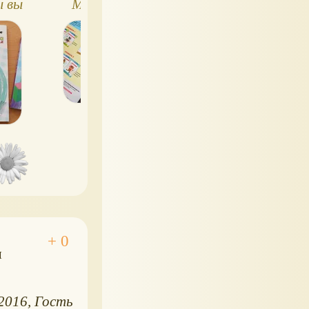
ы вы
Математика.
красивый
Сложение. Уровень
виммельбух со
ть
1. Рабочая
стихами
есело
тетрадь
я
.2016
Гость