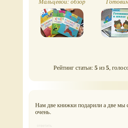
Мальцевой: обзор
Готовим
книг Счет и Логика
школе. Учи
(5-6 лет)
и фиг
Рейтинг статьи:
5
из
5
, голос
Нам две книжки подарили а две мы 
очень.
ответить