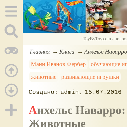
ToyByToy.com - новос
Главная
Книги
Анхельс Наварр
Манн Иванов Фербер
обучающие и
животные
развивающие игрушки
admin
15.07.2016
Анхельс Наварро: Мои первые тетради. Числа и
Животные