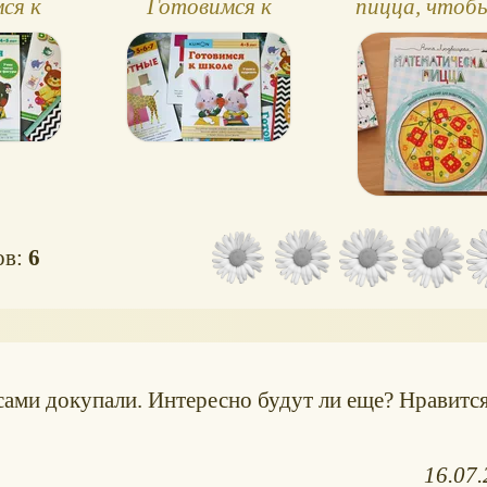
ся к
Готовимся к
пицца, чтоб
м числа
школе. Учимся
смогли
уры
вырезать
попробова
математику в
ов:
6
сами докупали. Интересно будут ли еще? Нравитс
16.07