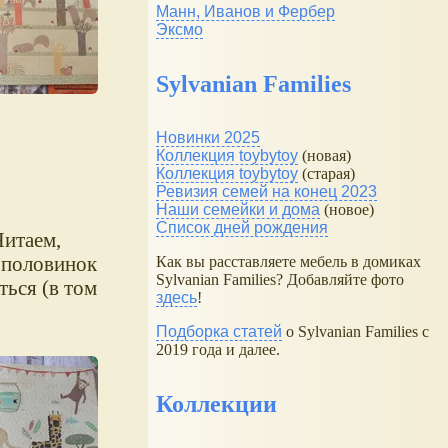
Манн, Иванов и Фербер
Эксмо
Sylvanian Families
Новинки 2025
Коллекция toybytoy
(новая)
Коллекция toybytoy
(старая)
Ревизия семей на конец 2023
Наши семейки и дома
(новое)
Список дней рождения
Читаем,
 половинок
Как вы расставляете мебель в домиках
Sylvanian Families? Добавляйте фото
ться (в том
здесь
!
Подборка статей
о Sylvanian Families с
2019 года и далее.
Коллекции