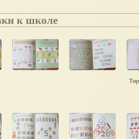
овки к школе
Тир