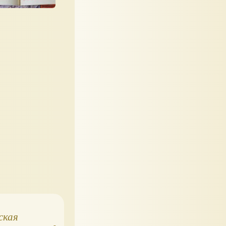
ская
Kumon.
Круглый год в лес