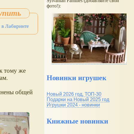
Sylvanian Families (добавляйте свои
фото!):
 в Лабиринте
 к тому же
Новинки игрушек
ам.
динены общей
Новый 2026 год, ТОП-30
Подарки на Новый 2025 год
Игрушки 2024 - новинки
Книжные новинки