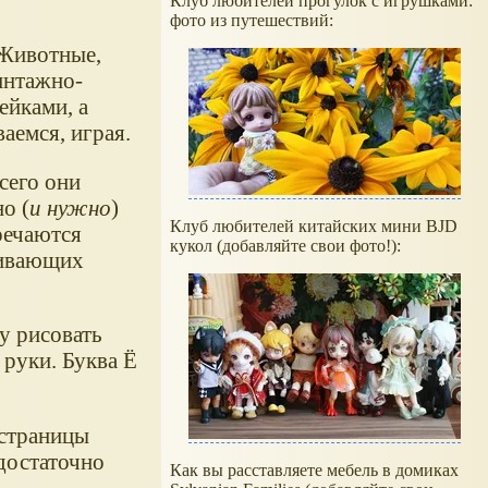
Клуб любителей прогулок с игрушками:
фото из путешествий:
 Животные,
интажно-
ейками, а
ваемся, играя.
сего они
о (
и нужно
)
Клуб любителей китайских мини BJD
речаются
кукол (добавляйте свои фото!):
вивающих
у рисовать
 руки. Буква Ё
 страницы
 достаточно
Как вы расставляете мебель в домиках