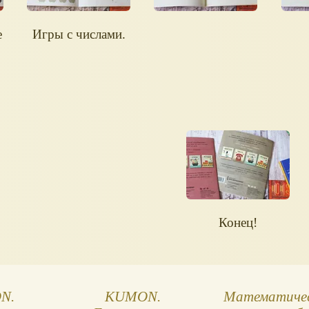
е
Игры с числами.
Конец!
N.
KUMON.
Математиче