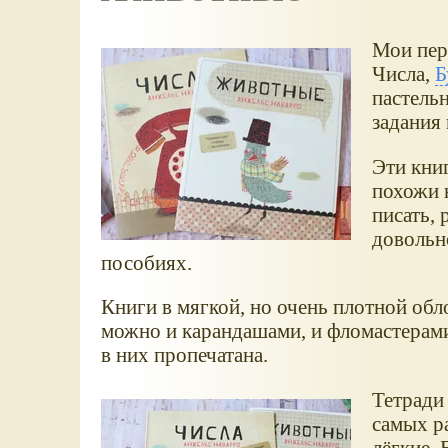
Мои перв
Числа,
Б
пастельн
задания 
Эти книг
похожи 
писать, 
доволь
пособиях.
Книги в мягкой, но очень плотной обл
можно и карандашами, и фломастерами.
в них пропечатана.
Тетради 
самых ра
лёгкие.