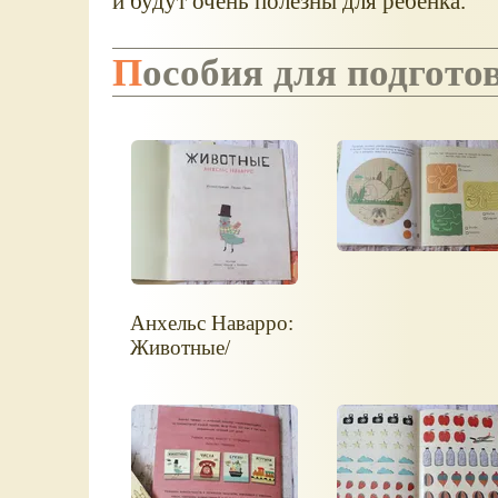
и будут очень полезны для ребёнка.
Пособия для подгот
Анхельс Наварро:
Животные/