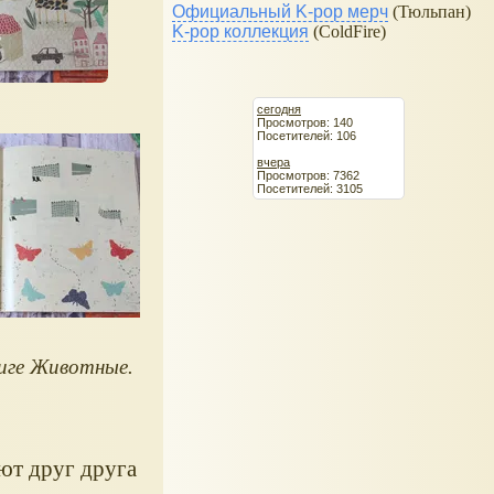
Официальный K-pop мерч
(Тюльпан)
K-pop коллекция
(ColdFire)
сегодня
Просмотров: 140
Посетителей: 106
вчера
Просмотров: 7362
Посетителей: 3105
ниге
Животные
.
яют друг друга