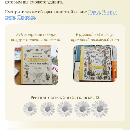
которым вы сможете удивить.
Смотрите также обзоры книг этой серии:
Город
,
Вокруг
света
,
Природа
.
319 вопросов о мире
Круглый год в лесу:
вокруг: ответы на все на
красивый виммельбух со
свете
стихами
Рейтинг статьи:
5
из
5
, голосов:
13