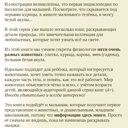
Иллюстрации великолепны, это первая энциклопедии по
биологии для малышей. Посмотрите, что скрывается под
перьями курицы, в животе маленького телёнка, в мозгу
белой акулы...
В этой серии уже вышло несколько книг, раскрывающих
детали природы, это замечательная коллекция для
любопытных, которые хотят узнать всё на свете.
Из этой книги мы узнаем секреты физиологии
пяти очень
разных животных
: улитка, курица, корова, змея (гадюка),
большая белая акула.
Идеально подходит для ребёнка, который интересуется
животными, хочет уметь точно называть все детали,
каждую часть тела, и понять, как это всё работает. Мир
животных объясняется чётко и ясно, с учётом возраста
детей, являющийся аудиторией данной серии книг (4+).
Иногда удивительно и всегда интересно!
Это книга подойдёт и малышам, которые получают первое
представление о животных, и дошкольникам, младшим
школьникам, потому что
информации здесь много
. Просто
её сначала не видишь, пока не начинаешь раскрывать
окошки.