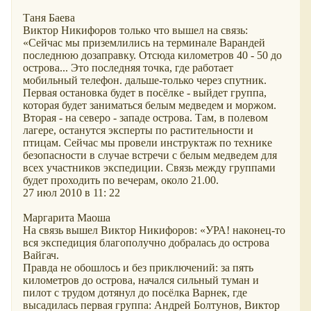
Таня Баева
Виктор Никифоров только что вышел на связь:
«Сейчас мы приземлились на терминале Варандей
последнюю дозаправку. Отсюда километров 40 - 50 до
острова... Это последняя точка, где работает
мобильный телефон. дальше-только через спутник.
Первая остановка будет в посёлке - выйдет группа,
которая будет заниматься белым медведем и моржом.
Вторая - на северо - западе острова. Там, в полевом
лагере, останутся эксперты по растительности и
птицам. Сейчас мы провели инструктаж по технике
безопасности в случае встречи с белым медведем для
всех участников экспедиции. Связь между группами
будет проходить по вечерам, около 21.00.
27 июл 2010 в 11: 22
Маргарита Маоша
На связь вышел Виктор Никифоров: «УРА! наконец-то
вся экспедиция благополучно добралась до острова
Вайгач.
Правда не обошлось и без приключений: за пять
километров до острова, начался сильный туман и
пилот с трудом дотянул до посёлка Варнек, где
высадилась первая группа: Андрей Болтунов, Виктор