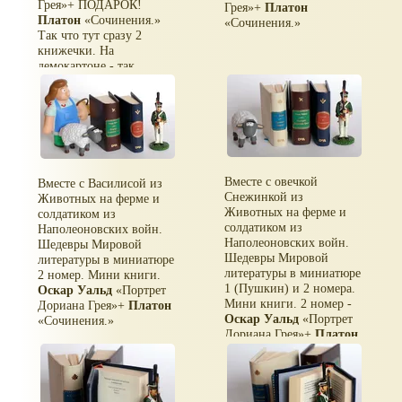
Грея
+ ПОДАРОК!
Грея
+
Платон
Платон
Сочинения.
Сочинения.
Так что тут сразу 2
книжечки. На
демокартоне - так
продаются.
Вместе с овечкой
Вместе с Василисой из
Снежинкой из
Животных на ферме и
Животных на ферме и
солдатиком из
солдатиком из
Наполеоновских войн.
Наполеоновских войн.
Шедевры Мировой
Шедевры Мировой
литературы в миниатюре
литературы в миниатюре
2 номер. Мини книги.
1 (Пушкин) и 2 номера.
Оскар Уальд
Портрет
Мини книги. 2 номер -
Дориана Грея
+
Платон
Оскар Уальд
Портрет
Сочинения.
Дориана Грея
+
Платон
Сочинения.