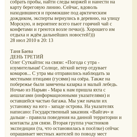
собрать пробы, найти следы моржей и нанести на
карту береговую линию. Сейчас, вдоволь
находившиеся и промокшие под арктическим
дождиком, эксперты вернулись в деревню, на улицу
Морскую, и вероятнее всего пьют горячий чай с
конфетами и греются возле печки)). Хорошего им
отдыха и ждём дальнейших новостей!)))
28 июл 2010 в 20: 13
Таня Баева
ДЕНЬ ТРЕТИЙ
Олег Суткайтис на связи: «Погода с утра -
изумительная! Солнце, лёгкий ветер отдувает
комаров... С утра мы отправились наблюдать за
местными птицами (гусями) на озёра. Также на
побережье были замечены казарка и малый лебедь.
Ночью из Нарьян - Мара к нам пришла яхта с
аншлагами (информационными указателями) и
оставшейся частью багажа. Мы уже начали их
установку на юго - западе острова. На указателях
написано: Государственный заказник
Вайгач
и
дальше - правила поведения на данной территории и
контакты для связи. Вторая группа участников
экспедиции (та, что остановилась в посёлке) сейчас
опрашивает местных жителей по поводу мест