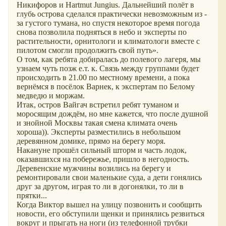
Никифоров и Hartmut Jungius. Дальнейший полёт в
глубь острова сделался практически невозможным из -
за густого тумана, но спустя некоторое время погода
снова позволила подняться в небо и эксперты по
растительности, орнитологи и климатологи вместе с
пилотом смогли продолжить свой путь».
О том, как ребята добиралась до полевого лагеря, мы
узнаем чуть позж е.т. к. Связь между группами будет
происходить в 21.00 по местному времени, а пока
вернёмся в посёлок Варнек, к экспертам по Белому
медведю и моржам.
Итак, остров Вайгач встретил ребят туманом и
моросящим дождём, но мне кажется, что после душной
и знойной Москвы такая смена климата очень
хороша)). Эксперты разместились в небольшом
деревянном домике, прямо на берегу моря.
Накануне прошёл сильный шторм и часть лодок,
оказавшихся на побережье, пришло в негодность.
Деревенские мужчины возились на берегу и
ремонтировали свои маленькие суда, а дети гонялись
друг за другом, играя то ли в догонялки, то ли в
прятки...
Когда Виктор вышел на улицу позвонить и сообщить
новости, его обступили щенки и принялись резвиться
вокруг и прыгать на ноги (из телефонной трубки