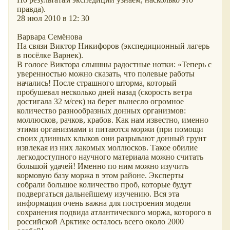
правда).
28 июл 2010 в 12: 30
Варвара Семёнова
На связи Виктор Никифоров (экспедиционный лагерь
в посёлке Варнек).
В голосе Виктора слышны радостные нотки: «Теперь с
уверенностью можно сказать, что полевые работы
начались! После страшного шторма, который
пробушевал несколько дней назад (скорость ветра
достигала 32 м/сек) на берег вынесло огромное
количество разнообразных донных организмов:
моллюсков, рачков, крабов. Как нам известно, именно
этими организмами и питаются моржи (при помощи
своих длинных клыков они разрывают донный грунт
извлекая из них лакомых моллюсков. Такое обилие
легкодоступного научного материала можно считать
большой удачей! Именно по ним можно изучить
кормовую базу моржа в этом районе. Эксперты
собрали большое количество проб, которые будут
подвергаться дальнейшему изучению. Вся эта
информация очень важна для построения модели
сохранения подвида атлантического моржа, которого в
российской Арктике осталось всего около 2000