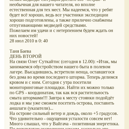
необычная для нашего читателя, но вполне
естественная для тех мест. Мы надеемся, что у ребят
будет всё хорошо, ведь все участники экспедиции
хорошо подготовлены, а также прилично снабжены
отпугивающими медведей средствами.
Пожелаем им удачи и с нетерпением будем ждать он
них новостей!
28 июл 2010 в 0: 40
Таня Баева
ДЕНЬ ВТОРОЙ
На связи Олег Суткайтис (сегодня в 12.00): «Итак, мы
занимаемся обустройством нашего быта в полевом
лагере. Высадившись, встретили ненца, оставшегося
без дома во время последнего шторма. Теперь делимся
кровом и с ним. Сегодня с утра посетили
мониторинговые площадки. Найти их можно только
по GPS - координатам, так как вся растительность
смыта штормами!!! Завтра к месту стоянки подойдёт
лодка и мы уже сможем посетить острова, поставить
аншлаги (указатели)...
На острове сильный ветер и дождь, около +5 градусов.
Что удивительно - ощущения усталости совсем нет!
Много слышал, что у Вайгача - позитивная энергетика.
По результатам экспедиции узнаем, насколько это