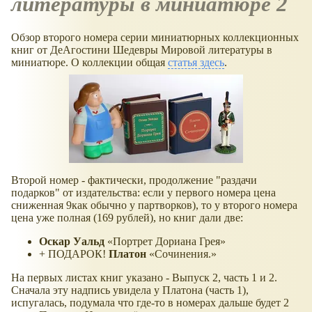
литературы в миниатюре 2
Обзор второго номера серии миниатюрных коллекционных
книг от ДеАгостини Шедевры Мировой литературы в
миниатюре. О коллекции общая
статья здесь
.
Второй номер - фактически, продолжение "раздачи
подарков" от издательства: если у первого номера цена
сниженная 9как обычно у партворков), то у второго номера
цена уже полная (169 рублей), но книг дали две:
Оскар Уальд
Портрет Дориана Грея
+ ПОДАРОК!
Платон
Сочинения.
На первых листах книг указано - Выпуск 2, часть 1 и 2.
Сначала эту надпись увидела у Платона (часть 1),
испугалась, подумала что где-то в номерах дальше будет 2