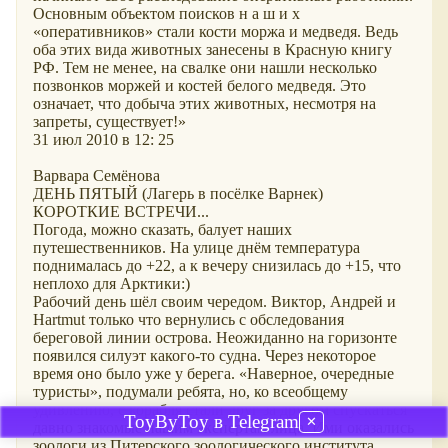
Основным объектом поисков н а ш и х
«оперативников» стали кости моржа и медведя. Ведь
оба этих вида животных занесены в Красную книгу
РФ. Тем не менее, на свалке они нашли несколько
позвонков моржей и костей белого медведя. Это
означает, что добыча этих животных, несмотря на
запреты, существует!»
31 июл 2010 в 12: 25
Варвара Семёнова
ДЕНЬ ПЯТЫЙ (Лагерь в посёлке Варнек)
КОРОТКИЕ ВСТРЕЧИ...
Погода, можно сказать, балует наших
путешественников. На улице днём температура
поднималась до +22, а к вечеру снизилась до +15, что
неплохо для Арктики:)
Рабочий день шёл своим чередом. Виктор, Андрей и
Hartmut только что вернулись с обследования
береговой линии острова. Неожиданно на горизонте
появился силуэт какого-то судна. Через некоторое
время оно было уже у берега. «Наверное, очередные
туристы», подумали ребята, но, ко всеобщему
удивлению, с корабля стали друг за другом спускаться
ToyByToy в Telegram
✕
давно знакомые нашим экспертам лица. Ими оказались
зоологи из Питерского зоологического института,