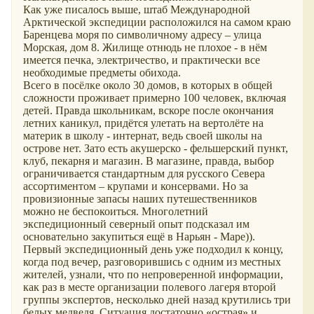
Как уже писалось выше, штаб Международной
Арктической экспедиции расположился на самом краю
Баренцева моря по символичному адресу – улица
Морская, дом 8. Жилище отнюдь не плохое - в нём
имеется печка, электричество, и практически все
необходимые предметы обихода.
Всего в посёлке около 30 домов, в которых в общей
сложности проживает примерно 100 человек, включая
детей. Правда школьникам, вскоре после окончания
летних каникул, придётся улетать на вертолёте на
материк в школу - интернат, ведь своей школы на
острове нет. Зато есть акушерско - фельшерский пункт,
клуб, пекарня и магазин. В магазине, правда, выбор
ограничивается стандартным для русского Севера
ассортиментом – крупами и консервами. Но за
провизионные запасы наших путешественников
можно не беспокоиться. Многолетний
экспедиционный северный опыт подсказал им
основательно закупиться ещё в Нарьян - Маре)).
Первый экспедиционный день уже подходил к концу,
когда под вечер, разговорившись с одним из местных
жителей, узнали, что по непроверенной информации,
как раз в месте организации полевого лагеря второй
группы экспертов, несколько дней назад крутились три
белых медведя. Ситуация достаточно «острая» и