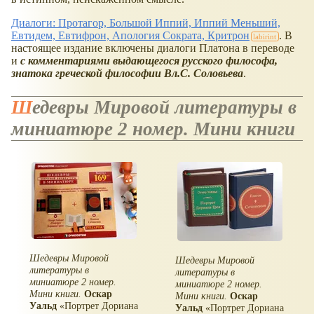
Диалоги: Протагор, Большой Иппий, Иппий Меньший,
Евтидем, Евтифрон, Апология Сократа, Критрон
. В
настоящее издание включены диалоги Платона в переводе
и
с комментариями выдающегося русского философа,
знатока греческой философии Вл.С. Соловьева
.
Шедевры Мировой литературы в
миниатюре 2 номер. Мини книги
Шедевры Мировой
Шедевры Мировой
литературы в
литературы в
миниатюре 2 номер.
миниатюре 2 номер.
Мини книги.
Оскар
Мини книги.
Оскар
Уальд
Портрет Дориана
Уальд
Портрет Дориана