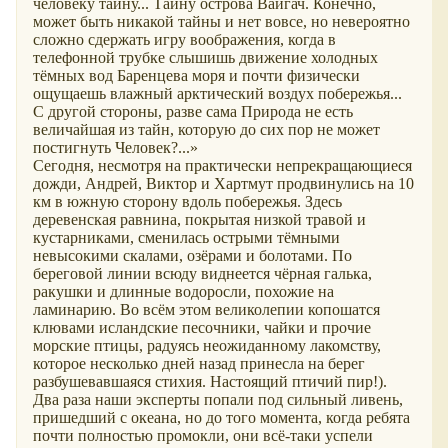
человеку тайну... Тайну острова Вайгач. Конечно,
может быть никакой тайны и нет вовсе, но невероятно
сложно сдержать игру воображения, когда в
телефонной трубке слышишь движение холодных
тёмных вод Баренцева моря и почти физически
ощущаешь влажный арктический воздух побережья...
С другой стороны, разве сама Природа не есть
величайшая из тайн, которую до сих пор не может
постигнуть Человек?...»
Сегодня, несмотря на практически непрекращающиеся
дожди, Андрей, Виктор и Хартмут продвинулись на 10
км в южную сторону вдоль побережья. Здесь
деревенская равнина, покрытая низкой травой и
кустарниками, сменилась острыми тёмными
невысокими скалами, озёрами и болотами. По
береговой линии всюду виднеется чёрная галька,
ракушки и длинные водоросли, похожие на
ламинарию. Во всём этом великолепии копошатся
клювами исландские песочники, чайки и прочие
морские птицы, радуясь неожиданному лакомству,
которое несколько дней назад принесла на берег
разбушевавшаяся стихия. Настоящий птичий пир!).
Два раза наши эксперты попали под сильный ливень,
пришедший с океана, но до того момента, когда ребята
почти полностью промокли, они всё-таки успели