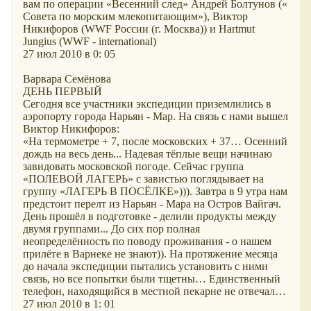
вам по операции «Весенний след» Андрей Болтунов («
Совета по морским млекопитающим»), Виктор
Никифоров (WWF России (г. Москва)) и Hartmut
Jungius (WWF - international)
27 июл 2010 в 0: 05
Варвара Семёнова
ДЕНЬ ПЕРВЫЙ
Сегодня все участники экспедиции приземлились в
аэропорту города Нарьян - Мар. На связь с нами вышел
Виктор Никифоров:
«На термометре + 7, после московских + 37… Осенний
дождь на весь день... Надевая тёплые вещи начинаю
завидовать московской погоде. Сейчас группа
ПОЛЕВОЙ ЛАГЕРЬ
с завистью поглядывает на
группу
ЛАГЕРЬ В ПОСЁЛКЕ
))). Завтра в 9 утра нам
предстоит перелт из Нарьян - Мара на Остров Вайгач.
День прошёл в подготовке - делили продукты между
двумя группами... До сих пор полная
неопределённость по поводу проживания - о нашем
прилёте в Варнеке не знают)). На протяжение месяца
до начала экспедиции пытались установить с ними
связь, но все попытки были тщетны… Единственный
телефон, находящийся в местной пекарне не отвечал…
27 июл 2010 в 1: 01