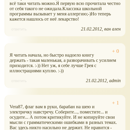
всё таки читать можно.Я первую всю прочитала честно
от себя такого не ожидала.Классика школьной
программы вызывает у меня аллергию;-)Но теперь
кажется нашлось от неё лекарство!
21.02.2012
ван ален
ответить
Я читать начала, но быстро надоело книгу
держать - такая маленькая, а разворачивать с усилием
приходится. :-)) Нет уж, я себе лучше Грея с
иллюстрациями куплю. :-))
21.02.2012
admin
ответить
Vera87, флаг вам в руки, барабан на шею и
электричку навстречу. Соберите..., поместите... и
осудите... А потом критикуйте. И не копируйте свои
мысли с грамматическими ошибками в разных темах.
Вас здесь никто насильно не держит. Не нравится -