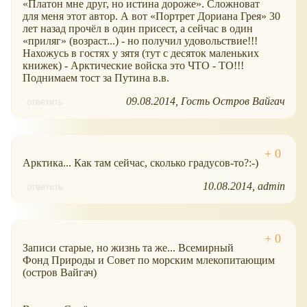
Платон мне друг, но истина дороже
. Сложноват
для меня этот автор. А вот
Портрет Дориана Грея
30
лет назад прочёл в один присест, а сейчас в один
приляг
(возраст...) - но получил удовольствие!!!
Нахожусь в гостях у зятя (тут с десяток маленьких
книжек) - Арктические войска это ЧТО - ТО!!!
Поднимаем тост за Путина в.в.
09.08.2014
Гость Остров Вайгач
ответить
Арктика... Как там сейчас, сколько градусов-то?:-)
10.08.2014
admin
ответить
Записи старые, но жизнь та же... Всемирный
Фонд Природы и Совет по морским млекопитающим
(остров Вайгач)