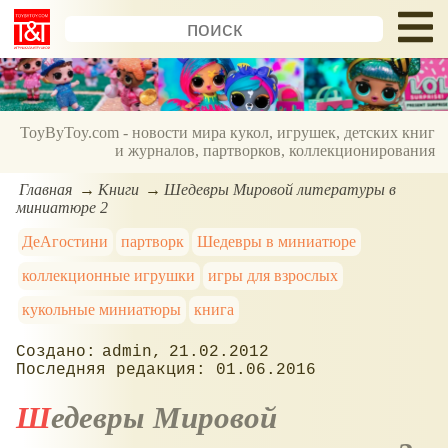
ToyByToy.com - новости мира кукол, игрушек, детских книг
и журналов, партворков, коллекционирования
Главная
Книги
Шедевры Мировой литературы в
миниатюре 2
ДеАгостини
партворк
Шедевры в миниатюре
коллекционные игрушки
игры для взрослых
кукольные миниатюры
книга
admin
21.02.2012
01.06.2016
Шедевры Мировой