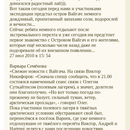
доносился радостный лай))).
Вот таким сегодня перед нами и участниками
экспедиции предстал остров Вайгач: немного
дождливый, пропитанный запахами соли, водорослей
и вечности...
Сейчас ребята немного отдыхают после
экстремального перелта и уже сегодня им предстоит
первое знакомство с Островом Вайгач и его жителями,
которые ещё несколько часов назад даже не
подозревали об их внезапном появлении...
27 июл 2010 в 15: 54
Варвара Семёнова
«Свежие новости с Вайгача. На связи Виктор
Никифоров: «Сначала спешу сообщить, что в 21.00
состоялся намеченный сеанс связи с Олегом
Суткайтисом (полевым лагерем), а значит, долетели
они благополучно. «Но вот только погода по-
прежнему не балует, сильный туман, ветер,
арктическая прохлада», - говорит Олег.
Пока участники полевого лагеря в тяжёлых
арктических условиях обустраивают свой быт,
перенесёмся в посёлок Варнек, где уже немного
отдохнувшие от тяжёлого перелёта Виктор, Андрей и
Hartmut делятся с нами последними новостями.