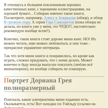
Я отношусь к большим поклонникам хороших
качественных книг, с хорошими иллюстрациями, на
хорошей бумаге... Собираю именно такие книги.
Посмотрите, например,
Алису в Зазеркалье
(обзор), и обзор
В грозную пору
. А серия
Гора Самоцветов
(пока обзора не
делала, но книги уже у меня, это ЧУДО!!, настоятельно
рекомендую вообще всем!!).
Конечно, такие книги стоят дороже мини книг. НО! Их
можно читать, ими можно любоваться, и они тоже -
прекрасное украшение интерьера.
Так что хотя мини книги и понравились, но кроме как
играть, сложно придумать, что с ними делать. Может
конечно и буду иногда выпуски покупать (люблю всё
миниатюрное), но вообще собирать не планирую.
Портрет Дориана Грея
полноразмерный
Поискала, какие альтернативы мини изданию есть.
Оказывается, есть! Вот находки по Уайльду (ссылки на