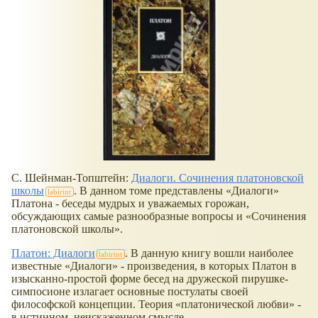
С. Шейнман-Топштейн:
Диалоги. Сочинения платоновской
школы
. В данном томе представлены
Диалоги
Платона - беседы мудрых и уважаемых горожан,
обсуждающих самые разнообразные вопросы и
Сочинения
платоновской школы
.
Платон: Диалоги
. В данную книгу вошли наиболее
известные
Диалоги
- произведения, в которых Платон в
изысканно-простой форме бесед на дружеской пирушке-
симпосионе излагает основные постулаты своей
философской концепции. Теория
платонической любви
-
в истинном, неискаженном смысле.