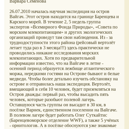
Варвара Семёнова
26.07.2010 началась научная экспедиция на остров
Вайгач. Этот остров находится на границе Баренцева и
Карского морей. В течение 2, 5 недель группа
экспертов «Всемирного Фонда Природы», «Совета по
морским млекопитающим» и других экологических
организаций проведут там свои наблюдения. Из - за
труднодоступности этого района (рейсовый вертолёт
летает туда раз в 3 месяца!!!) здесь практически не
проводились никакие исследования морских
млекопитающих. Хотя по предварительной
информации известно, что на Вайгаче в летне -
осенний период образуется лежбище атлантического
моржа, нередкими гостями на Острове бывают и белые
медведи. Чтобы более детально изучить обстановку на
острове и отправилась наша экспедиция. Вертолёт,
вмещающий в себя 10 человек, будет приземляться на
Остров дважды: первый раз, чтобы высадить пять
человек, которые разобьют полевой лагерь.
Оставшуюся часть группы он высадит в 30 км, в
посёлке Варнек, единственном поселении на Вайгаче.
В полевом лагере будет работать Олег Суткайтис
(Баренцевоморское отделение WWF), а также 5 учёных
- орнитологов. А в посёлке обоснуются уже знакомые