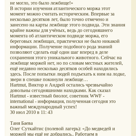
не могло, это было лежбище!»
В истории изучения атлантического моржа этот
момент можно считать историческим. Впервые за
несколько десятков лет, было точно отмечено и
занесено на карты лежбище этого подвида. Эти знания
крайне важны для учёных, ведь до сегодняшнего
момента об атлантическом подвиде моржа, его
береговых лежбищах, практически не было никакой
информации. Получение подобного рода знаний
позволяют сделать ещё один шаг вперед в деле
сохранения этого уникального животного. Сейчас на
лежбище моржей нет, но по словам местных жителей,
ещё недавно несколько десятков особей находились
здесь. После попытки людей подъехать к ним на лодке,
звери в спешке покинули лежбище…
Hartmut, Виктор и Андрей остались чрезвычайно
довольны сегодняшними находками. Как сказал
Hartmut - известный биолог, советник WWF -
international - информация, полученная сегодня это
важный международный успех!
30 июл 2010 в 11: 43
Таня Баева
Олег Суткайтис (полевой лагерь): «До медведей и
моржей мы ещё не добрались.. Работаем в