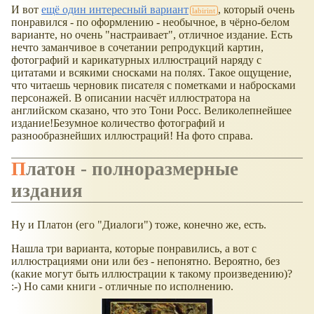
И вот
ещё один интересный вариант
, который очень
понравился - по оформлению - необычное, в чёрно-белом
варианте, но очень "настраивает", отличное издание. Есть
нечто заманчивое в сочетании репродукций картин,
фотографий и карикатурных иллюстраций наряду с
цитатами и всякими сносками на полях. Такое ощущение,
что читаешь черновик писателя с пометками и набросками
персонажей. В описании насчёт иллюстратора на
английском сказано, что это Тони Росс. Великолепнейшее
издание!Безумное количество фотографий и
разнообразнейших иллюстраций! На фото справа.
Платон - полноразмерные
издания
Ну и Платон (его "Диалоги") тоже, конечно же, есть.
Нашла три варианта, которые понравились, а вот с
иллюстрациями они или без - непонятно. Вероятно, без
(какие могут быть иллюстрации к такому произведению)?
:-) Но сами книги - отличные по исполнению.