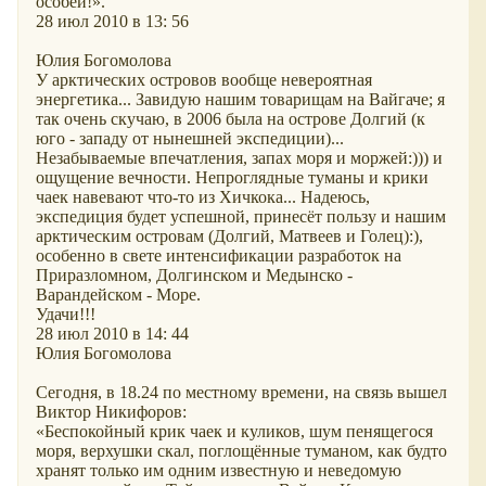
особей!».
28 июл 2010 в 13: 56
Юлия Богомолова
У арктических островов вообще невероятная
энергетика... Завидую нашим товарищам на Вайгаче; я
так очень скучаю, в 2006 была на острове Долгий (к
юго - западу от нынешней экспедиции)...
Незабываемые впечатления, запах моря и моржей:))) и
ощущение вечности. Непроглядные туманы и крики
чаек навевают что-то из Хичкока... Надеюсь,
экспедиция будет успешной, принесёт пользу и нашим
арктическим островам (Долгий, Матвеев и Голец):),
особенно в свете интенсификации разработок на
Приразломном, Долгинском и Медынско -
Варандейском - Море.
Удачи!!!
28 июл 2010 в 14: 44
Юлия Богомолова
Сегодня, в 18.24 по местному времени, на связь вышел
Виктор Никифоров:
«Беспокойный крик чаек и куликов, шум пенящегося
моря, верхушки скал, поглощённые туманом, как будто
хранят только им одним известную и неведомую