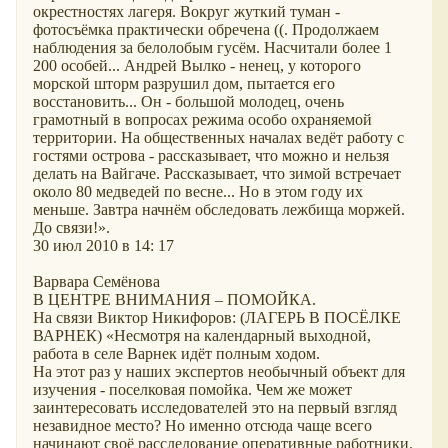
окрестностях лагеря. Вокруг жуткий туман -
фотосъёмка практически обречена ((. Продолжаем
наблюдения за белолобым гусём. Насчитали более 1
200 особей... Андрей Вылко - ненец, у которого
морской шторм разрушил дом, пытается его
восстановить... Он - большой молодец, очень
грамотный в вопросах режима особо охраняемой
территории. На общественных началах ведёт работу с
гостями острова - рассказывает, что можно и нельзя
делать на Вайгаче. Рассказывает, что зимой встречает
около 80 медведей по весне... Но в этом году их
меньше. Завтра начнём обследовать лежбища моржей.
До связи!».
30 июл 2010 в 14: 17
Варвара Семёнова
В ЦЕНТРЕ ВНИМАНИЯ – ПОМОЙКА.
На связи Виктор Никифоров: (ЛАГЕРЬ В ПОСЁЛКЕ
ВАРНЕК) «Несмотря на календарный выходной,
работа в селе Варнек идёт полным ходом.
На этот раз у наших экспертов необычный объект для
изучения - поселковая помойка. Чем же может
заинтересовать исследователей это на первый взгляд
незавидное место? Но именно отсюда чаще всего
начинают своё расследование оперативные работники.