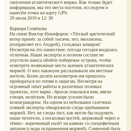
скопления атлантического моржа. Как только будет
информация, мы эти места посетим, исследуем и
нанесём точки на карту GPS.
29 июля 2010 в 12: 30
Варвара Семёнова
На связи Виктор Никифоров: «Тёплый арктический
ветер принёс за собой тысячи, нет, миллионы,
(поправляет его Андрей), голодных комаров!
Несмотря на это нашествие, погода сегодня выдалась
отличная. Наши эксперты в полном составе не
упустили шанса обойти побережье острова, чтобы
осмотреть возможные места залежек атлантических
моржей. О них накануне рассказывали им местные
жители. Более десяти километров им пришлось
пробираться по топям и оврагам. Несмотря на
огромный опыт работы в различных полевых
проектах, этот марш - бросок показался нам, мягко
говоря, нелёгким. Но вскоре усилия были
вознаграждены. На одном из небольших галечных
пляжей эксперты обнаружили следы пребывания
моржей. Нет, не следы ласт, как могли бы подумать
наши читатели, а несколько костей, моржовый череп и
тёмно - коричневый налёт на камнях со специфичным
запахом (следы испражнения моржей). Сомнений быть