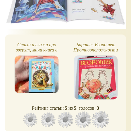
Стихи и сказки про
Барашек Вгорошек.
зверят, мини книга в
Противоположности
твёрдой обложке
Рейтинг статьи:
5
из
5
, голосов:
3