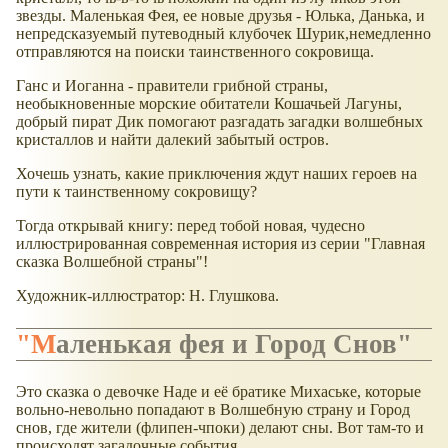
звезды. Маленькая Фея, ее новые друзья - Юлька, Данька, и
непредсказуемый путеводный клубочек Шурик,немедленно
отправляются на поиски таинственного сокровища.
Ганс и Иоганна - правители грибной страны,
необыкновенные морские обитатели Кошачьей Лагуны,
добрый пират Дик помогают разгадать загадки волшебных
кристаллов и найти далекий забытый остров.
Хочешь узнать, какие приключения ждут наших героев на
пути к таинственному сокровищу?
Тогда открывай книгу: перед тобой новая, чудесно
иллюстрированная современная история из серии "Главная
сказка Волшебной страны"!
Художник-иллюстратор: Н. Глушкова.
"Маленькая фея и Город Снов"
Это сказка о девочке Наде и её братике Михаське, которые
вольно-невольно попадают в Волшебную страну и Город
снов, где жители (флипен-чпоки) делают сны. Вот там-то и
происходят загадочные события.