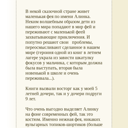
В некой сказочной стране живет
маленькая фея по имени Алинка.
Неким волшебным образом дети из
нашего мира попадают в мир фей и
переживают с маленькой феей
захватывающие приключения. И
попутно решают свои проблемы,
переосмысливают сделанное в нашем
мире (героиня одной из книг в летнем
лагере украла из зависти шкатулку
фокусов у мальчика, с которым должна
была выступать, вторая была
новенькой в школе и очень
переживала...).
Книги вызвали восторг как у моей 5
летней дочери, так и у дочери подруги
9 лет.
Что очень выгодно выделяет Алинку
на фоне современных фей, так это
костюм. Именно нежная фея, никаких
вульгарных топиков-шортиков (больше