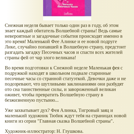
Снежная неделя бывает только один раз в году, об этом
знает каждый обитатель Волшебной страны! Ведь самые
невероятные и загадочные события происходят именно в
это время! Маленькой Фее Алинке и ее новой подруге
Лике, случайно попавшей в Волшебную страну, предстоит
разгадать загадку Песочных часов и спасти всех жителей
страны фей от чар злого великана!
Во время подготовки к Снежной неделе Маленькая фея с
подружкой находят в школьном подвале старинные
песочные часы со странной статуэткой. Девочки даже и не
подозревают, что шутливыми заклинаниями они разбудят
ото сна таинственные силы, и завороженный великан
оживет, чтобы превратить Волшебную страну в
безжизненную пустыню...
Уже захватывает дух? Фея Алинка, Тигровый заяц и
маленький художник Тюбик ждут тебя на страницах новой
книги из серии "Главная сказка Волшебной страны".
Художник-иллюстратор: Н. Глушкова.