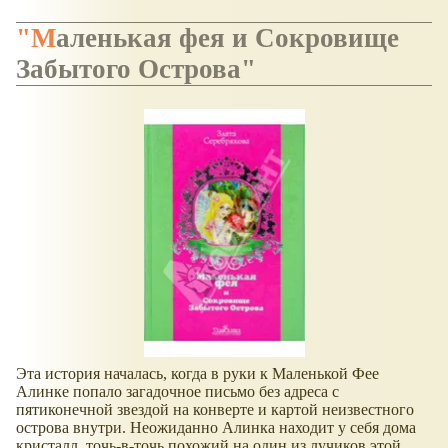
"Маленькая фея и Сокровище
Забытого Острова"
Эта история началась, когда в руки к Маленькой Фее
Алинке попало загадочное письмо без адреса с
пятиконечной звездой на конверте и картой неизвестного
острова внутри. Неожиданно Алинка находит у себя дома
кристалл, точь-в-точь похожий на один из лучиков этой