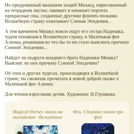
Но придуманный малышом злодей Михаед, нарисованный
на тетрадном листке, оживает и начинает портить
прекрасные сны, созданные другими флипен-чпоками.
Волшебную страну охватывает Сонная Эпидемия...
А тем временем Мишку вовсю ищут его сестра Надюшка,
чудом попавшая в Волшебную страну, и Маленькая фея
Алинка, решившая во что бы то ни стало выяснить причину
Сонной Эпидемии...
Найдут ли подруги младшего брата Надюшки Мишку?
Выяснят ли они причину Сонной Эпидемии?
Об этих и других чудесах, происходящих в Волшебной
стране, ты сможешь прочитать в новой доброй сказке о
Маленькой фее Алинке.
Для чтения взрослыми детям. Художник: Н.Глушкова.
Magical Horses: книга на
Феи. Сборник сказок про
английском - Волшебные
фей
лошадки