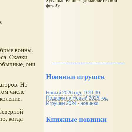
Sylvanian Families (добавляйте свои
фото!):
в
абрые воины.
са. Сказки
еобычные, они
Новинки игрушек
аторов. Но
том числе
Новый 2026 год, ТОП-30
коление.
Подарки на Новый 2025 год
Игрушки 2024 - новинки
 Северной
но, когда
Книжные новинки