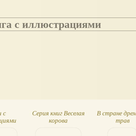
нига с иллюстрациями
 с
Серия книг Веселая
В стране дре
циями
корова
трав
ина