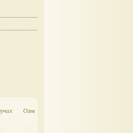
мучих
Озма из страны Оз
Слонёнок
Ланченкар и его
друзья