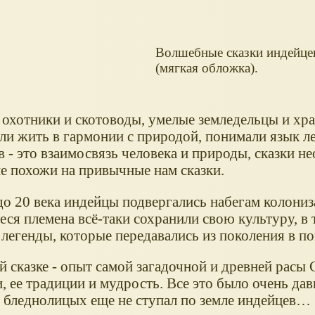
Волшебные сказки индейце
(мягкая обложка).
 охотники и скотоводы, умелые земледельцы и хр
ли жить в гармонии с природой, понимали язык ле
 - это взаимосвязь человека и природы, сказки н
не похожи на привычные нам сказки.
до 20 века индейцы подвергались набегам колониз
ся племена всё-таки сохранили свою культуру, в 
 легенды, которые передавались из поколения в по
й сказке - опыт самой загадочной и древней расы
 ее традиции и мудрость. Все это было очень дав
з бледнолицых еще не ступал по земле индейцев…