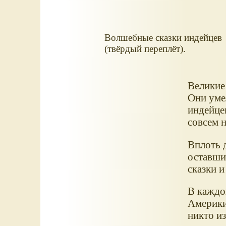
Волшебные сказки индейцев
(твёрдый переплёт).
Великие
Они уме
индейцев
совсем 
Вплоть 
оставшие
сказки и
В каждо
Америки,
никто и