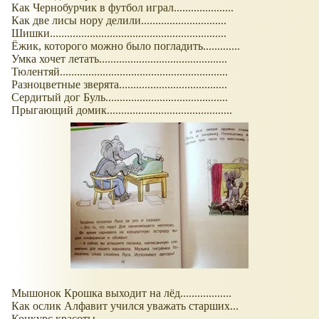
Как Чернобурчик в футбол играл.....................
Как две лисы нору делили..............................
Шишки..............................................................
Ёжик, которого можно было погладить.............
Умка хочет летать.............................................
Тюлентяй...........................................................
Разноцветные зверята......................................
Сердитый дог Буль...........................................
Прыгающий домик............................................
Мышонок Крошка выходит на лёд..................
Как ослик Алфавит учился уважать старших...
Конкурс красоты...............................................