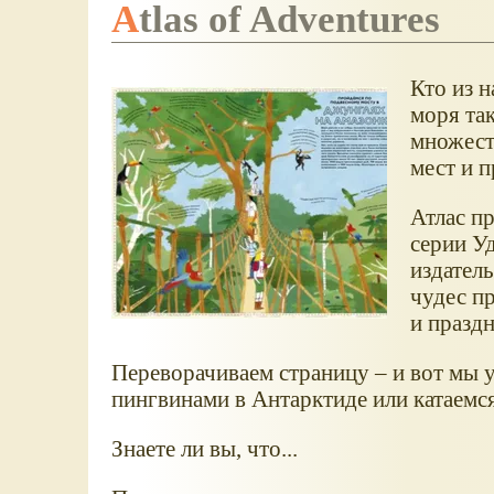
Atlas of Adventures
Кто из 
моря так
множест
мест и п
Атлас пр
серии У
издатель
чудес п
и праздн
Переворачиваем страницу – и вот мы 
пингвинами в Антарктиде или катаемся
Знаете ли вы, что...