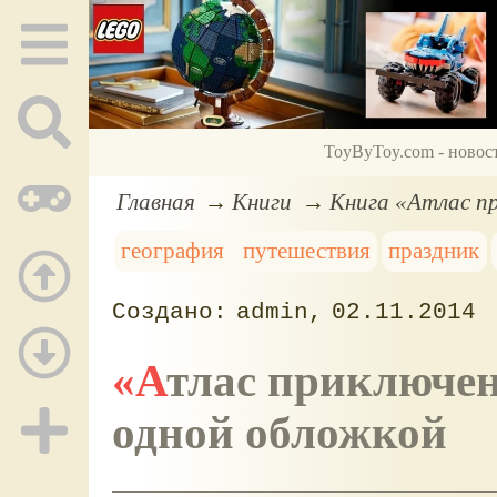
ToyByToy.com - новос
Главная
Книги
Книга «Атлас пр
география
путешествия
праздник
admin
02.11.2014
«Атлас приключений»: все чудеса света под
одной обложкой