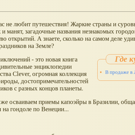
нас не любит путешествия! Жаркие страны и суров
 и манят, загадочные названия незнакомых городо
во открытий. А знаете, сколько на самом деле уд
раздников на Земле?
иключений - это новая книга
дивительные энциклопедии
В продаже в
ства Clever, огромная коллекция
рироды, достопримечательностей
иков с разных концов планеты.
уже осваиваем приемы капоэйры в Бразилии, обща
 на гондоле по Венеции...