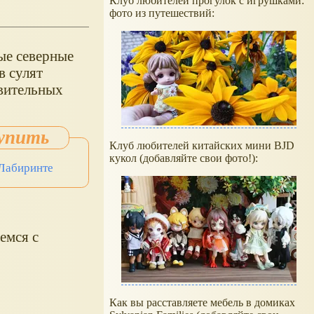
Клуб любителей прогулок с игрушками:
фото из путешествий:
ые северные
в сулят
ивительных
Клуб любителей китайских мини BJD
кукол (добавляйте свои фото!):
 Лабиринте
емся с
Как вы расставляете мебель в домиках