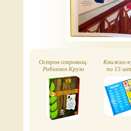
Остров сокровищ.
Книжки-к
Робинзон Крузо
по 15 шт
(комплект)
разные 