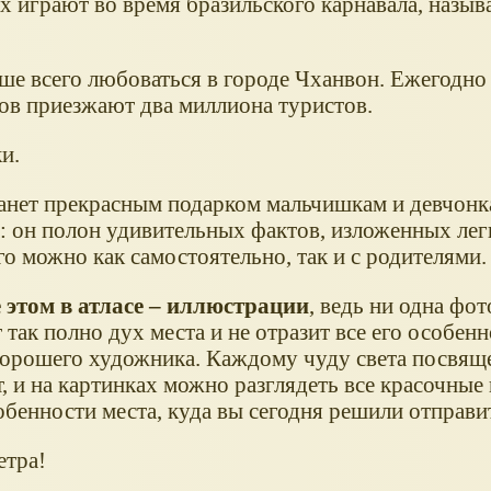
х играют во время бразильского карнавала, назыв
е всего любоваться в городе Чханвон. Ежегодно
ов приезжают два миллиона туристов.
и.
танет прекрасным подарком мальчишкам и девчон
а: он полон удивительных фактов, изложенных лег
го можно как самостоятельно, так и с родителями.
 этом в атласе – иллюстрации
, ведь ни одна фо
 так полно дух места и не отразит все его особенн
хорошего художника. Каждому чуду света посвящ
, и на картинках можно разглядеть все красочны
обенности места, куда вы сегодня решили отправи
етра!