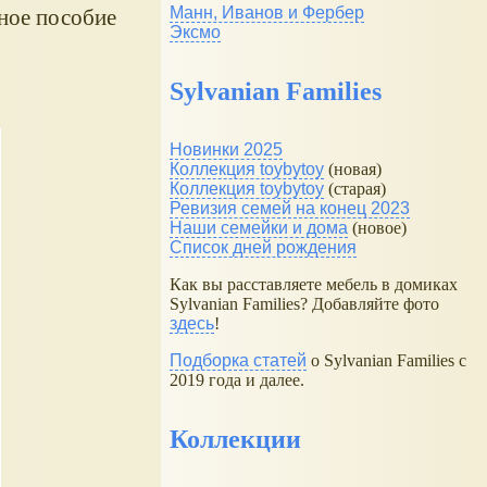
Манн, Иванов и Фербер
ьное пособие
Эксмо
Sylvanian Families
Новинки 2025
Коллекция toybytoy
(новая)
Коллекция toybytoy
(старая)
Ревизия семей на конец 2023
Наши семейки и дома
(новое)
Список дней рождения
Как вы расставляете мебель в домиках
Sylvanian Families? Добавляйте фото
здесь
!
Подборка статей
о Sylvanian Families с
2019 года и далее.
Коллекции