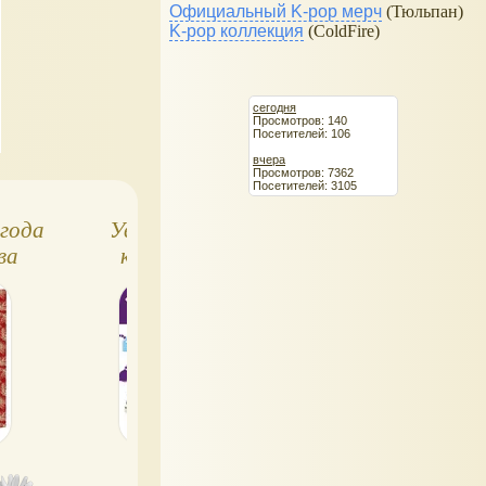
Официальный K-pop мерч
(Тюльпан)
K-pop коллекция
(ColdFire)
сегодня
Просмотров: 140
Посетителей: 106
вчера
Просмотров: 7362
Посетителей: 3105
 года
Увлекательное
Дикая природа
ва
краеведение.
России
Москва, Питер и
не только