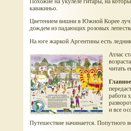
Похожие на укулеле гитары, на которы
кавакиньо.
Цветением вишни в Южной Корее лучш
дождем из падающих розовых лепестк
На юге жаркой Аргентины есть ледник
Атлас с
возраст
читать е
Главное
передаст
работа 
разворот
и все ос
Путешествие начинается. Попутного в