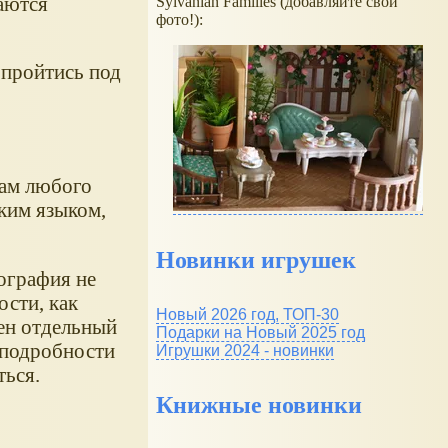
аются
Sylvanian Families (добавляйте свои
фото!):
 пройтись под
кам любого
ким языком,
Новинки игрушек
тография не
ости, как
Новый 2026 год, ТОП-30
ен отдельный
Подарки на Новый 2025 год
е подробности
Игрушки 2024 - новинки
ться.
Книжные новинки