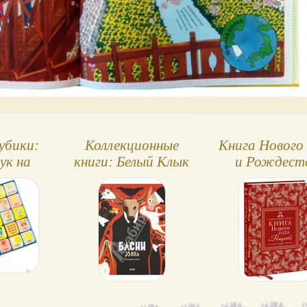
убики:
Коллекционные
Книга Нового
ук на
книги: Белый Клык
и Рождест
темы
и другие