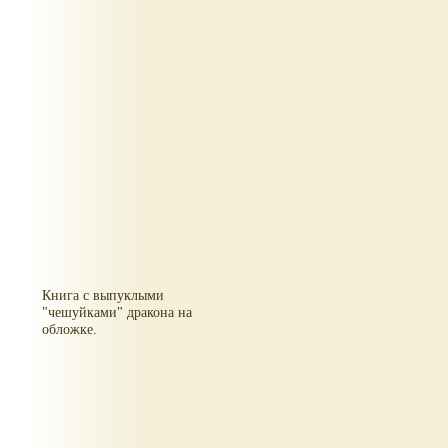
Книга с выпуклыми
"чешуйками" дракона на
обложке.