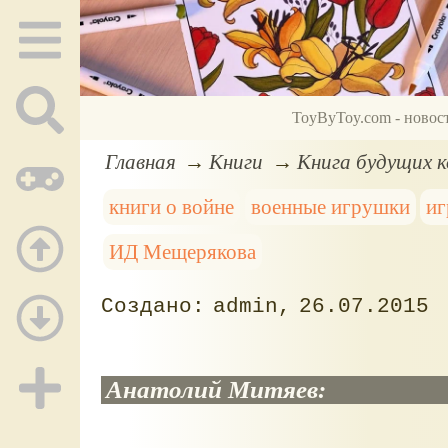
ToyByToy.com - новос
Главная
Книги
Книга будущих 
книги о войне
военные игрушки
иг
ИД Мещерякова
admin
26.07.2015
Анатолий Митяев: