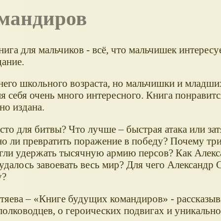
омандиров
ига для мальчиков - всё, что мальчишек интересует
ание.
него школьного возраста, но мальчишки и младши
ля себя очень много интересного. Книга понравит
но издана.
сто для битвы? Что лучше – быстрая атака или за
 ли превратить поражение в победу? Почему три
огли удержать тысячную армию персов? Как Алек
далось завоевать весь мир? Для чего Александр 
у?
тяева – «Книге будущих командиров» - рассказыв
 полководцев, о героических подвигах и уникальн