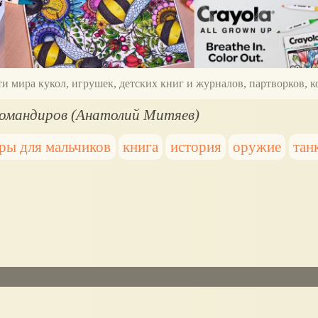
ти мира кукол, игрушек, детских книг и журналов, партворков,
командиров (Анатолий Митяев)
ры для мальчиков
книга
история
оружие
тан