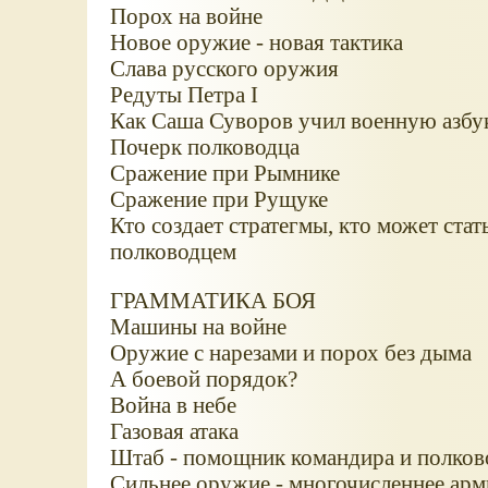
Порох на войне
Новое оружие - новая тактика
Слава русского оружия
Редуты Петра I
Как Саша Суворов учил военную азбу
Почерк полководца
Сражение при Рымнике
Сражение при Рущуке
Кто создает стратегмы, кто может стат
полководцем
ГРАММАТИКА БОЯ
Машины на войне
Оружие с нарезами и порох без дыма
А боевой порядок?
Война в небе
Газовая атака
Штаб - помощник командира и полков
Сильнее оружие - многочисленнее арм