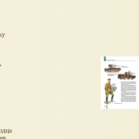
ку
ь
одца
ия