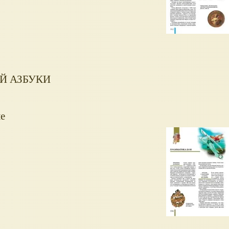
Й АЗБУКИ
е