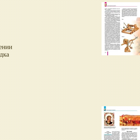
ении
ядка