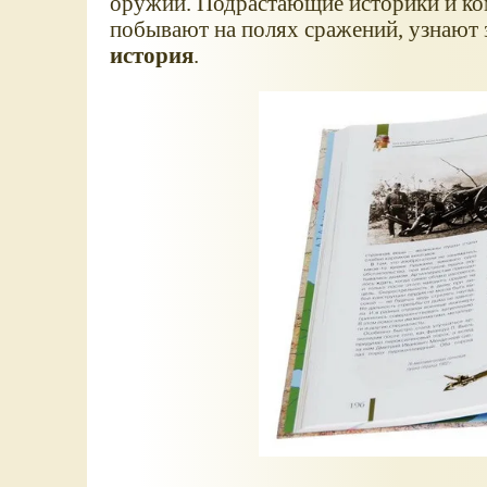
оружии. Подрастающие историки и ко
побывают на полях сражений, узнают
история
.