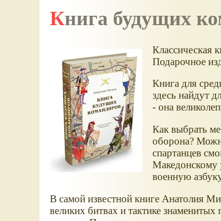
Книга будущих к
Классическая кн
Подарочное изд
Книга для сред
здесь найдут д
- она великолеп
Как выбрать ме
оборона? Можно
спартанцев см
Македонскому у
военную азбук
В самой известной книге Анатолия Ми
великих битвах и тактике знаменитых