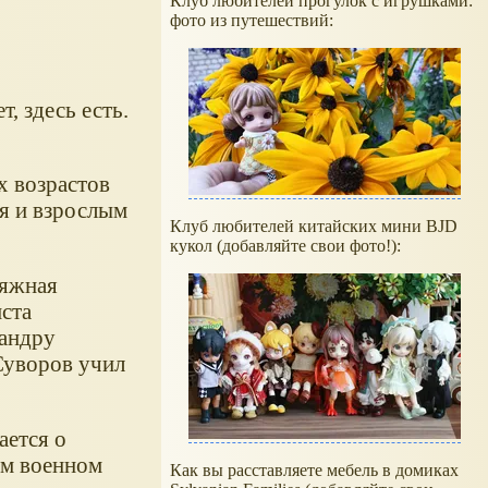
Клуб любителей прогулок с игрушками:
фото из путешествий:
, здесь есть.
х возрастов
ся и взрослым
Клуб любителей китайских мини BJD
кукол (добавляйте свои фото!):
тяжная
ста
сандру
Суворов учил
ается о
ом военном
Как вы расставляете мебель в домиках