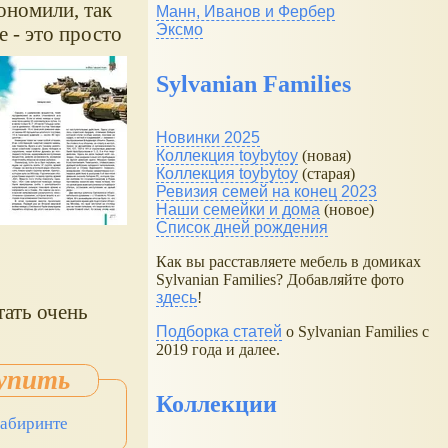
кономили, так
Манн, Иванов и Фербер
Эксмо
е - это просто
Sylvanian Families
Новинки 2025
Коллекция toybytoy
(новая)
Коллекция toybytoy
(старая)
Ревизия семей на конец 2023
Наши семейки и дома
(новое)
Список дней рождения
Как вы расставляете мебель в домиках
Sylvanian Families? Добавляйте фото
здесь
!
тать очень
Подборка статей
о Sylvanian Families с
2019 года и далее.
Коллекции
Лабиринте