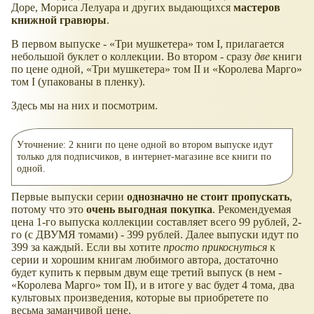
Доре, Мориса Лелуара и других выдающихся
мастеров
книжной гравюры
.
В первом выпуске - «Три мушкетера» том I, прилагается
небольшой буклет о коллекции. Во втором - сразу
две
книги
по цене одной, «Три мушкетера» том II и «Королева Марго»
том I (упакованы в пленку).
Здесь мы на них и посмотрим.
Уточнение: 2 книги по цене одной во втором выпуске идут
только для подписчиков, в интернет-магазине все книги по
одной.
Первые выпуски серии
однозначно не стоит пропускать
,
потому что это
очень выгодная покупка
. Рекомендуемая
цена 1-го выпуска коллекции составляет всего 99 рублей, 2-
го (с ДВУМЯ томами) - 399 рублей. Далее выпуски идут по
399 за каждый. Если вы хотите
просто прикоснуться
к
серии и хорошим книгам любимого автора, достаточно
будет купить к первым двум еще третий выпуск (в нем -
«Королева Марго» том II), и в итоге у вас будет 4 тома, два
культовых произведения, которые вы приобретете по
весьма заманчивой цене.