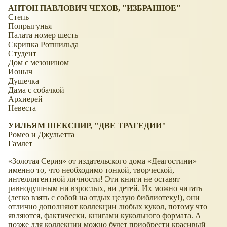
АНТОН ПАВЛОВИЧ ЧЕХОВ, "ИЗБРАННОЕ"
Степь
Попрыгунья
Палата номер шесть
Скрипка Ротшильда
Студент
Дом с мезонином
Ионыч
Душечка
Дама с собачкой
Архиерей
Невеста
УИЛЬЯМ ШЕКСПИР, "ДВЕ ТРАГЕДИИ"
Ромео и Джульетта
Гамлет
«Золотая Серия» от издательского дома «Деагостини» –
именно то, что необходимо тонкой, творческой,
интеллигентной личности! Эти книги не оставят
равнодушным ни взрослых, ни детей. Их можно читать
(легко взять с собой на отдых целую библиотеку!), они
отлично дополняют коллекции любых кукол, потому что
являются, фактически, книгами кукольного формата. А
позже для коллекции можно будет приобрести красивый