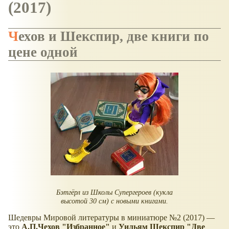
(2017)
Чехов и Шекспир, две книги по
цене одной
Бэтгёрл из Школы Супергероев (кукла
высотой 30 см) с новыми книгами.
Шедевры Мировой литературы в миниатюре №2 (2017) —
это
А.П.Чехов "Избранное"
и
Уильям Шекспир "Две