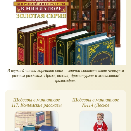
В верхней части корешков книг — значки соответствия четырём
разным разделам. Проза, поэзия, драматургия и эссеистика/
философия.
Шедевры в миниатюре
Шедевры в миниатюре
117. Колымские рассказы
№114 (Лесков
"Соборяне")