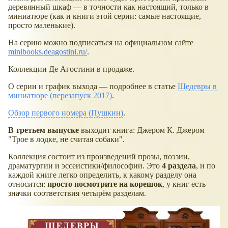
деревянный шкаф — в точности как настоящий, только в
миниатюре (как и книги этой серии: самые настоящие,
просто маленькие).
На серию можно подписаться на официальном сайте
minibooks.deagostini.ru/
.
Коллекции Де Агостини в продаже.
О серии и график выхода — подробнее в статье
Шедевры в
миниатюре (перезапуск 2017)
.
Обзор первого номера (Пушкин)
.
В третьем выпуске
выходит книга: Джером К. Джером
"Трое в лодке, не считая собаки".
Коллекция состоит из произведений прозы, поэзии,
драматургии и эссеистики/философии. Это
4 раздела
, и по
каждой книге легко определить, к какому разделу она
относится:
просто посмотрите на корешок
, у книг есть
значки соответствия четырём разделам.