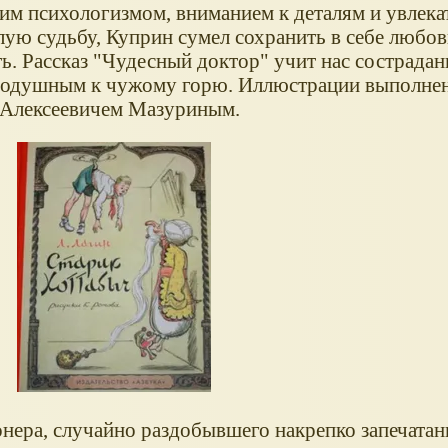
им психологизмом, вниманием к деталям и увлек
ую судьбу, Куприн сумел сохранить в себе любов
ь. Рассказ "Чудесный доктор" учит нас сострада
авнодушным к чужому горю. Иллюстрации выполне
 Алексеевичем Мазуриным.
нера, случайно раздобывшего накрепко запечата