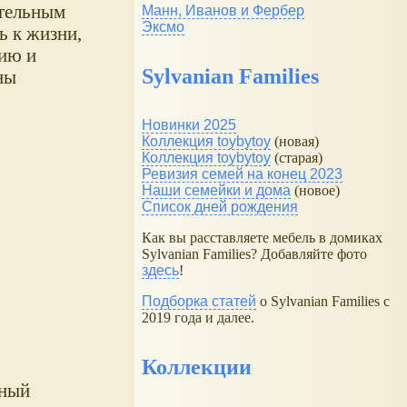
ательным
Манн, Иванов и Фербер
Эксмо
ь к жизни,
нию и
Sylvanian Families
ны
Новинки 2025
Коллекция toybytoy
(новая)
Коллекция toybytoy
(старая)
Ревизия семей на конец 2023
Наши семейки и дома
(новое)
Список дней рождения
Как вы расставляете мебель в домиках
Sylvanian Families? Добавляйте фото
здесь
!
Подборка статей
о Sylvanian Families с
2019 года и далее.
Коллекции
нный