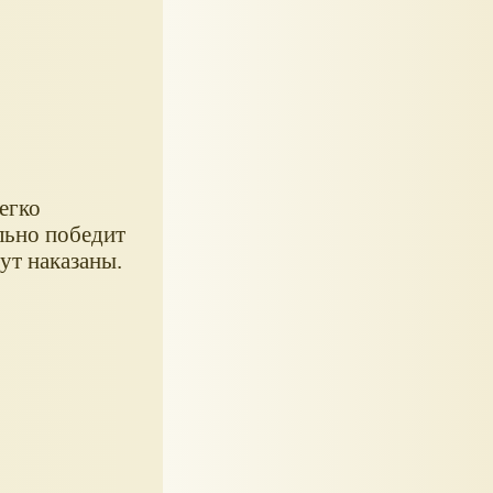
егко
ельно победит
ут наказаны.