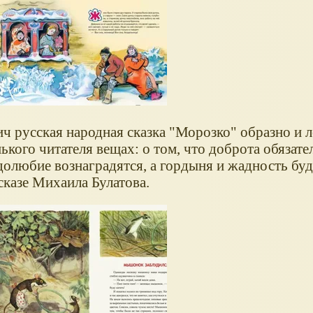
русская народная сказка "Морозко" образно и л
ького читателя вещах: о том, что доброта обязат
удолюбие вознаградятся, а гордыня и жадность буд
сказе Михаила Булатова.