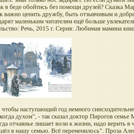
ак в беде обойтись без помощи друзей? Сказка М
ак важно ценить дружбу, быть отзывчивым и добр
арят маленьким читателям ещё больше увлекател
льство: Речь, 2015 г. Серия: Любимая мамина кн
, чтобы наступающий год немного снисходительнее
никогда духом", - так сказал доктор Пирогов семье
да отчаянье лишает воли к жизни, надо верить в ч
ошёл в нашу семью. Всё переменилось". Проза Але