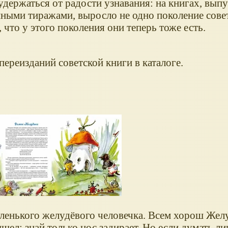
удержаться от радости узнавания: на книгах, вып
ными тиражами, выросло не одно поколение совет
что у этого поколения они теперь тоже есть.
переизданий советской книги в каталоге.
енького желудёвого человечка. Всем хорош Желу
ел: знай только нос задирает. Но если думать ли