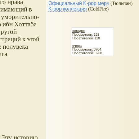
го нрава
Официальный K-pop мерч
(Тюльпан)
онимающий в
K-pop коллекция
(ColdFire)
, уморительно-
 ибн Хоттаба
другой
сегодня
Просмотров: 152
страций к этой
Посетителей: 110
е полувека
вчера
Просмотров: 6704
ига.
Посетителей: 3200
. Эту историю