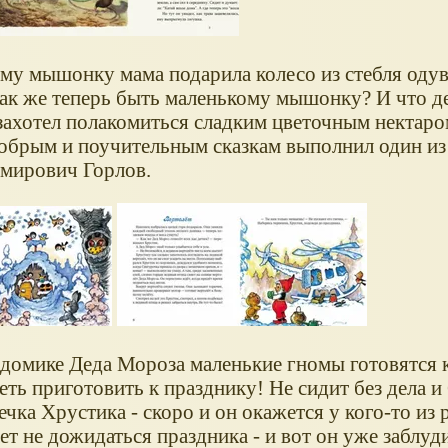
у мышонку мама подарила колесо из стебля одув
. Как же теперь быть маленькому мышонку? И что д
захотел полакомиться сладким цветочным нектаром
добрым и поучительным сказкам выполнил один и
мирович Горлов.
 в домике Деда Мороза маленькие гномы готовятся 
еть приготовить к празднику! Не сидит без дела и
чка Хрустика - скоро и он окажется у кого-то из 
т не дожидаться праздника - и вот он уже заблуд