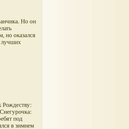
анчика. Но он
елать
, но оказался
з лучших
к Рождеству:
 Снегурочка:
ребят под
ился в зимнем