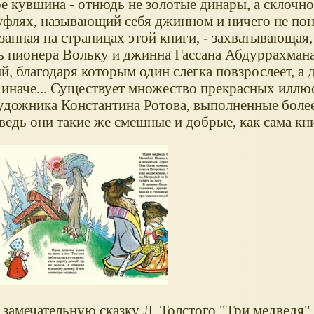
 кувшина - отнюдь не золотые динары, а склочно
 туфлях, называющий себя джинном и ничего не п
занная на страницах этой книги, - захватывающая
ь пионера Вольку и джинна Гассана Абдуррахмана
, благодаря которым один слегка повзрослеет, а 
 иначе... Существует множество прекрасных иллю
художника Константина Ротова, выполненные боле
 ведь они такие же смешные и добрые, как сама кн
 замечательную сказку Л. Толстого "Три медведя"