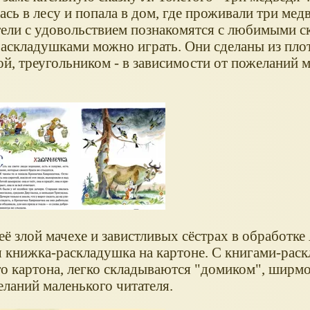
ась в лесу и попала в дом, где проживали три мед
тели с удовольствием познакомятся с любимыми 
раскладушками можно играть. Они сделаны из плот
й, треугольником - в зависимости от пожеланий 
ё злой мачехе и завистливых сёстрах в обработке
 книжка-раскладушка на картоне. С книгами-рас
го картона, легко складываются "домиком", ширмо
еланий маленького читателя.