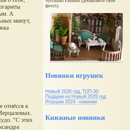
Sylvanian Families (добавляйте свои
аргариты
фото!):
ым. А
ьных минут,
ижка
Новинки игрушек
Новый 2026 год, ТОП-30
Подарки на Новый 2025 год
Игрушки 2024 - новинки
 отнёсся к
 Мерцаловых.
Книжные новинки
удо. "С этих
ксандра