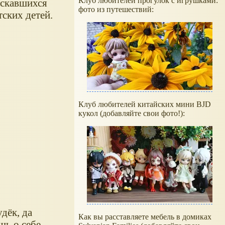
Клуб любителей прогулок с игрушками:
ускавшихся
фото из путешествий:
ских детей.
Клуб любителей китайских мини BJD
кукол (добавляйте свои фото!):
дёк, да
Как вы расставляете мебель в домиках
шь о себе,