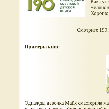
Как тут 
миллион
Хорошо, 
Смотрите 190 
Примеры книг
:
Однажды девочка Майя смастерила мал
характер у него уж больно вредный выш