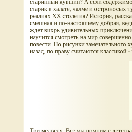
старинный кувшин? А если содержимое
старик в халате, чалме и остроносых
реалиях XX столетия? История, расска
смешная и по-настоящему добрая, вед
ждет вихрь удивительных приключений
научится смотреть на мир совершенно
повести. Но рисунки замечательного 
назад, по праву считаются классикой -
Три медведя. Все мы помним с детства