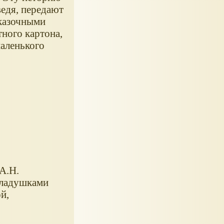
ведя, передают
сказочными
ного картона,
маленького
 А.Н.
кладушками
й,