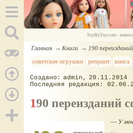
ToyByToy.com - новос
Главная
Книги
190 переизданий
советские игрушки
репринт
книга
admin
20.11.2014
02.06.
190 переизданий 
—
У мен