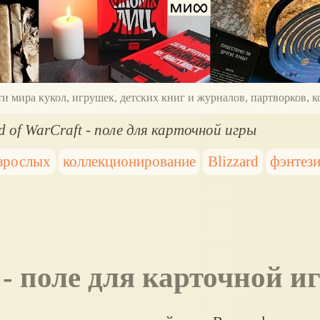
ти мира кукол, игрушек, детских книг и журналов, партворков,
d of WarCraft - поле для карточной игры
взрослых
коллекционирование
Blizzard
фэнтез
t - поле для карточной и