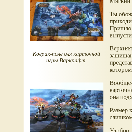
Мягкий 
Ты обожа
приходи
Пришло в
выпусти
Верхняя
Коврик-поле для карточной
защищаю
игры Варкрафт.
предста
котором
Вообще-т
карточны
она подх
Размер к
слишком
Удобно, 