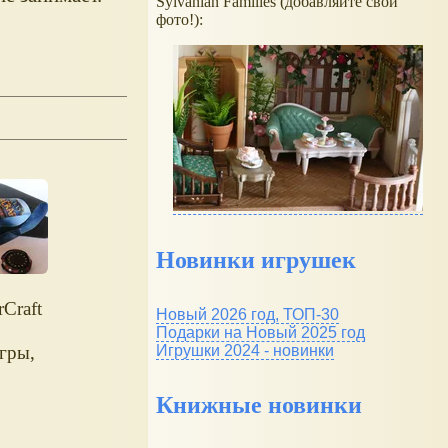
Sylvanian Families (добавляйте свои
фото!):
Новинки игрушек
rCraft
Новый 2026 год, ТОП-30
Подарки на Новый 2025 год
Игрушки 2024 - новинки
гры,
Книжные новинки