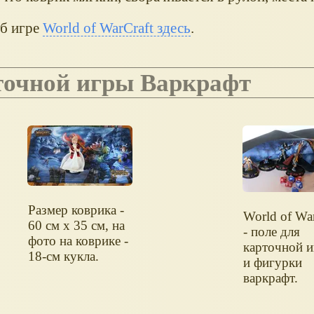
об игре
World of WarCraft здесь
.
рточной игры Варкрафт
Размер коврика -
World of Wa
60 см х 35 см, на
- поле для
фото на коврике -
карточной и
18-см кукла.
и фигурки
варкрафт.