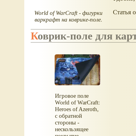
Статья 
World of WarCraft - фигурки
варкрафт на коврике-поле.
Коврик-поле для ка
Игровое поле
World of WarCraft:
Heroes of Azeroth,
с обратной
стороны -
нескользящее
покрытие.