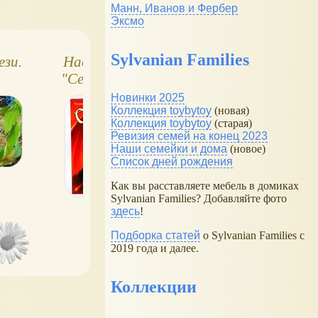
Манн, Иванов и Фербер
Эксмо
Sylvanian Families
зи.
Настольная игра
Стратегическа
"Сердце дракона"
карточная игр
..
первые
"БерСерк"
Новинки 2025
впечатления
Коллекция toybytoy
(новая)
Коллекция toybytoy
(старая)
Ревизия семей на конец 2023
Наши семейки и дома
(новое)
Список дней рождения
Как вы расставляете мебель в домиках
Sylvanian Families? Добавляйте фото
здесь
!
Подборка статей
о Sylvanian Families с
2019 года и далее.
Коллекции