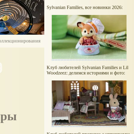
Sylvanian Families, все новинки 2026:
 коллекционирования
и
Клуб любителей Sylvanian Families и Lil
Woodzeez: делимся историями и фото:
гры