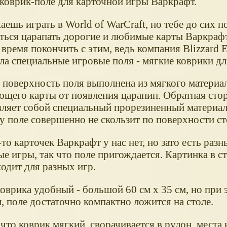
коврик-поле для карточной игры Варкрафт.
ешь играть в World of WarCraft, но тебе до сих п
ться царапать дорогие и любимые карты Варкрафт
ремя покончить с этим, ведь компания Blizzard E
ла специальные игровые поля - мягкие коврики дл
 поверхность поля выполнена из мягкого материал
щего карты от появления царапин. Обратная сто
вляет собой специальный прорезиненный материал
у поле совершенно не скользит по поверхности ст
о карточек Варкрафт у нас нет, но зато есть разн
е игры, так что поле пригождается. Картинка в ст
одит для разных игр.
оврика удобный - большой 60 см х 35 см, но при 
, поле достаточно компактно ложится на столе.
что коврик мягкий, сворачивается в рулон, места 