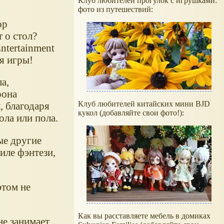
Клуб любителей прогулок с игрушками:
фото из путешествий:
ор
 о стол?
ntertainment
я игры!
а,
рона
Клуб любителей китайских мини BJD
, благодаря
кукол (добавляйте свои фото!):
ола или пола.
ые другие
иле фэнтези,
этом не
Как вы расставляете мебель в домиках
не занимает.