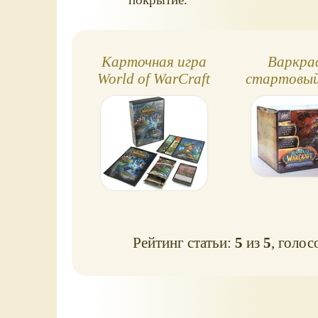
Карточная игра
Варкра
World of WarCraft
стартовый
Рейтинг статьи:
5
из
5
, голос