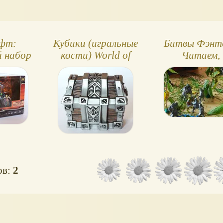
фт:
Кубики (игральные
Битвы Фэнте
 набор
кости) World of
Читаем,
WarCraft: Treasure
обсуждаем.
Chest
ов:
2