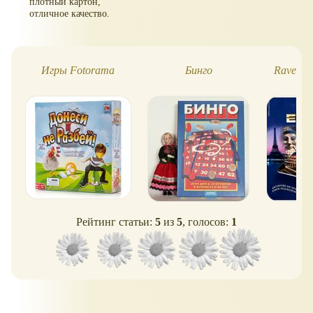
плотный картон,
отличное качество.
Игры Fotorama
Бинго
Ravensb
Рейтинг статьи:
5
из
5
, голосов:
1