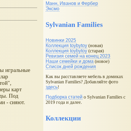
Манн, Иванов и Фербер
Эксмо
Sylvanian Families
Новинки 2025
Коллекция toybytoy
(новая)
Коллекция toybytoy
(старая)
Ревизия семей на конец 2023
Наши семейки и дома
(новое)
Список дней рождения
ы игральные
лар
Как вы расставляете мебель в домиках
Sylvanian Families? Добавляйте фото
той",
здесь
!
еры карт
ды. Под
Подборка статей
о Sylvanian Families с
ми - сияют.
2019 года и далее.
Коллекции