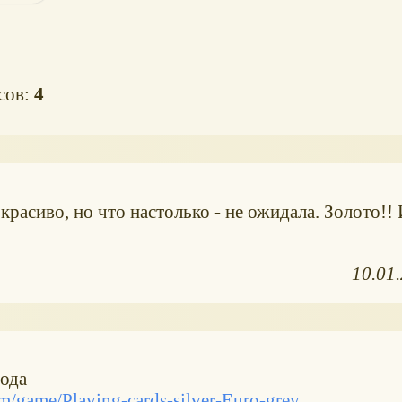
осов:
4
 красиво, но что настолько - не ожидала. Золото!! 
10.01
лода
/game/Playing-cards-silver-Euro-grey