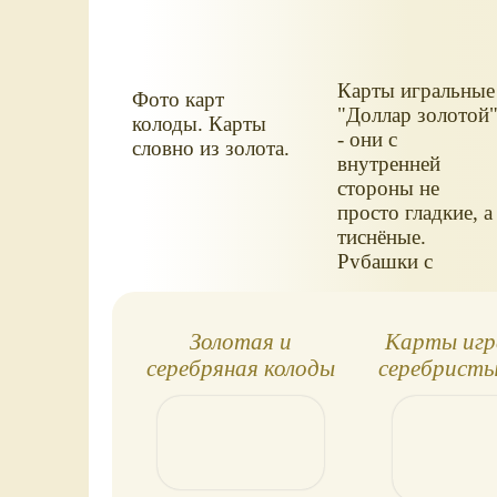
Карты игральные
Фото карт
"Доллар золотой
колоды. Карты
- они с
словно из золота.
внутренней
стороны не
просто гладкие, а
тиснёные.
Рубашки с
другой стороны -
гладкие, с
эффектом
Золотая и
Карты игр
голограммы.
серебряная колоды
серебристы
карт
серы