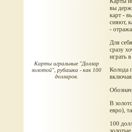
Карты и
вы держи
карт - в
сияют, 
- отража
Для себя
сразу хо
играть в
Карты игральные "Доллар
Колода 
золотой", рубашка - как 100
включая
долларов.
Обозначе
В золото
евро), т
100 долл
золотые