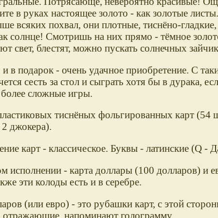
гральные. Потрясающе, невероятно красивые! Ощ
те в руках настоящее золото - как золотые листы
ыше всяких похвал, они плотные, тиснёно-гладкие,
как солнце! Смотришь на них прямо - тёмное золо
ют свет, блестят, можно пускать солнечных зайчик
 и в подарок - очень удачное приобретение. С та
чется сесть за стол и сыграть хотя бы в дурака, ес
 более сложные игры.
пластиковых тиснёных фольгированных карт (54 
 2 джокера).
ние карт - классическое. Буквы - латинские (Q - Дам
м исполнении - карта доллары (100 долларов) и е
акже эти колоды есть и в серебре.
аров (или евро) - это рубашки карт, с этой сторо
, отражающие, напоминают голограмму.