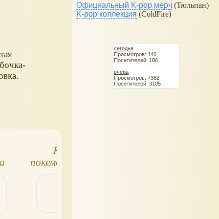
Официальный K-pop мерч
(Тюльпан)
K-pop коллекция
(ColdFire)
сегодня
тая
Просмотров: 140
Посетителей: 106
бочка-
вчера
овка.
Просмотров: 7362
Посетителей: 3105
ККИ про
Кубик Рубика от
а
покемонов - скоро в
Chrome Hearts - из
России!
чистого серебра!