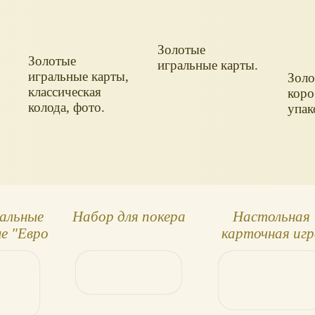
Золотые
Золотые
игральные карты.
"
игральные карты,
Золо
классическая
коро
колода, фото.
упак
альные
Набор для покера
Настольная
е "Евро
карточная игр
й"
"Star Wars"