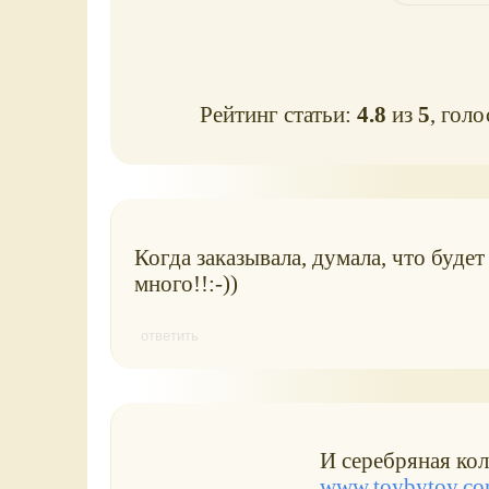
Рейтинг статьи:
4.8
из
5
, гол
Когда заказывала, думала, что будет
много!!:-))
ответить
И серебряная ко
www.toybytoy.com