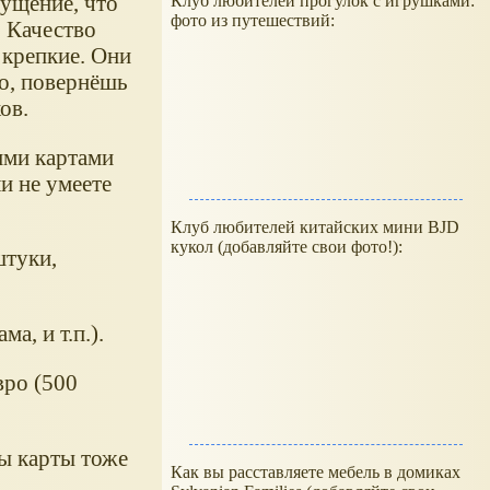
ущение, что
Клуб любителей прогулок с игрушками:
фото из путешествий:
. Качество
 крепкие. Они
то, повернёшь
ов.
кими картами
ли не умеете
Клуб любителей китайских мини BJD
кукол (добавляйте свои фото!):
штуки,
а, и т.п.).
вро (500
ны карты тоже
Как вы расставляете мебель в домиках