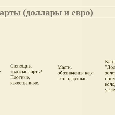
арты (доллары и евро)
Карт
Сияющие,
Масти,
"Дол
золотые карты!
у
обозначения карт
золо
Плотные,
- стандартные.
прим
качественные.
коло
угла