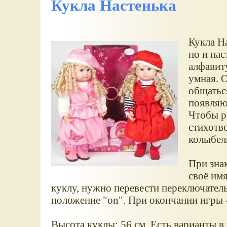
Кукла Настенька
Кукла Н
но и нас
алфавиту
умная. О
общатьс
появляю
Чтобы р
стихотво
колыбел
При знак
своё имя
куклу, нужно перевести переключатель
положение "on". При окончании игры -
Высота куклы: 56 см. Есть варианты в