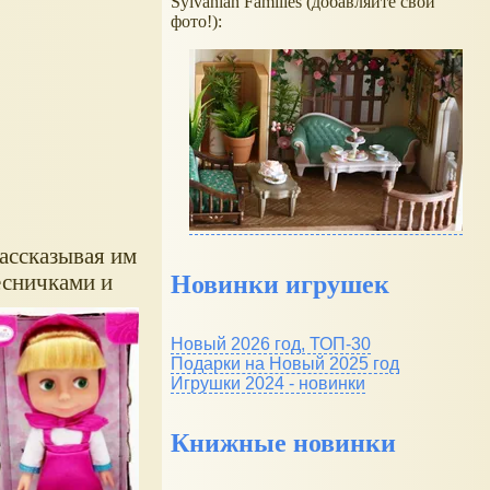
Sylvanian Families (добавляйте свои
фото!):
рассказывая им
есничками и
Новинки игрушек
Новый 2026 год, ТОП-30
Подарки на Новый 2025 год
Игрушки 2024 - новинки
Книжные новинки