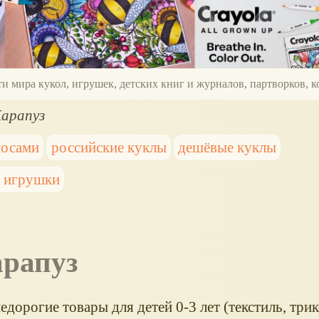
ти мира кукол, игрушек, детских книг и журналов, партворков,
Карапуз
лосами
российские куклы
дешёвые куклы
е игрушки
арапуз
едорогие товары для детей 0-3 лет (текстиль, три