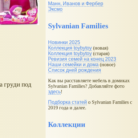
Манн, Иванов и Фербер
Эксмо
Sylvanian Families
Новинки 2025
Коллекция toybytoy
(новая)
Коллекция toybytoy
(старая)
Ревизия семей на конец 2023
Наши семейки и дома
(новое)
Список дней рождения
Как вы расставляете мебель в домиках
а груди под
Sylvanian Families? Добавляйте фото
здесь
!
Подборка статей
о Sylvanian Families с
2019 года и далее.
Коллекции