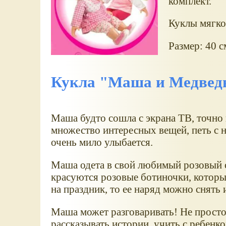
комплект.
Куклы мягко
Размер: 40 с
Кукла "Маша и Медвед
Маша будто сошла с экрана ТВ, точно 
множество интересных вещей, петь с н
очень мило улыбается.
Маша одета в свой любимый розовый с
красуются розовые ботиночки, которы
на праздник, то ее наряд можно снять 
Маша может разговаривать! Не просто 
рассказывать истории, учить с ребенко