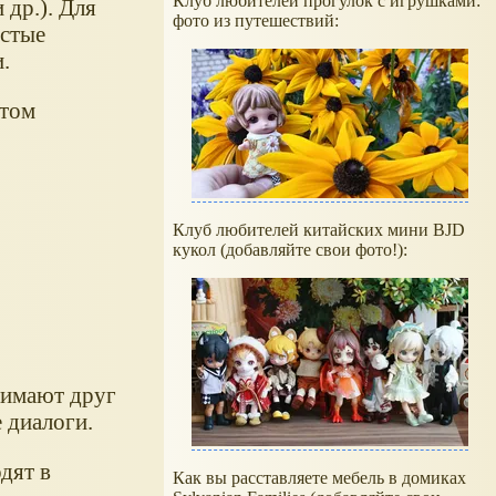
Клуб любителей прогулок с игрушками:
 др.). Для
фото из путешествий:
истые
.
этом
Клуб любителей китайских мини BJD
кукол (добавляйте свои фото!):
нимают друг
 диалоги.
дят в
Как вы расставляете мебель в домиках