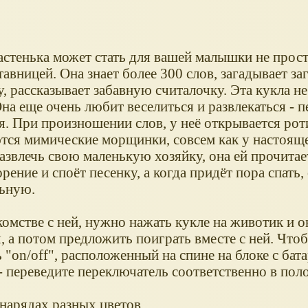
астенька может стать для вашей малышки не прост
тавницей. Она знает более 300 слов, загадывает за
, рассказывает забавную считалочку. Эта кукла не
на еще очень любит веселиться и развлекаться - пе
я. При произношении слов, у неё открывается рот
тся мимические морщинки, совсем как у настояще
азвлечь свою маленькую хозяйку, она ей прочитае
рение и споёт песенку, а когда придёт пора спать,
ьную.
омстве с ней, нужно нажать кукле на животик и о
, а потом предложить поиграть вместе с ней. Что
 "on/off", расположенный на спине на блоке с бат
 переведите переключатель соответственно в поло
 нарядах разных цветов.