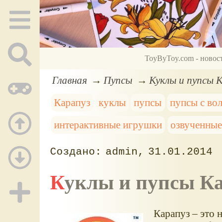
ToyByToy.com - новос
Главная
Пупсы
Куклы и пупсы 
Карапуз
куклы
пупсы
пупсы с во
интерактивные игрушки
озвученны
admin
31.01.2014
Куклы и пупсы К
Карапуз – это н