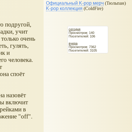
Официальный K-pop мерч
(Тюльпан)
K-pop коллекция
(ColdFire)
о подругой,
сегодня
гадки, учит
Просмотров: 140
Посетителей: 106
 только очень
вчера
ть, гулять,
Просмотров: 7362
Посетителей: 3105
ик и
го человека.
т
 она споёт
на назовёт
бы включит
арейками в
жение "off".