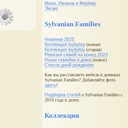
Манн, Иванов и Фербер
Эксмо
Sylvanian Families
Новинки 2025
Коллекция toybytoy
(новая)
Коллекция toybytoy
(старая)
Ревизия семей на конец 2023
Наши семейки и дома
(новое)
Список дней рождения
Как вы расставляете мебель в домиках
Sylvanian Families? Добавляйте фото
здесь
!
Подборка статей
о Sylvanian Families с
2019 года и далее.
Коллекции