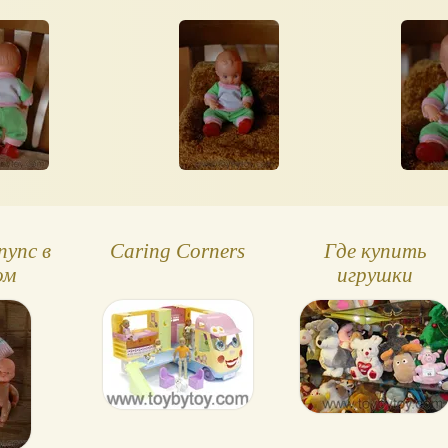
пупс в
Caring Corners
Где купить
ом
игрушки
чике