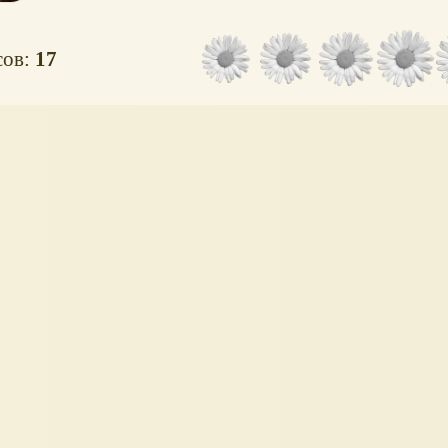
сов:
17