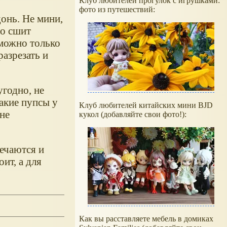
Клуб любителей прогулок с игрушками:
фото из путешествий:
донь. Не мини,
но сшит
 можно только
разрезать и
угодно, не
такие пупсы у
Клуб любителей китайских мини BJD
не
кукол (добавляйте свои фото!):
ечаются и
ит, а для
Как вы расставляете мебель в домиках