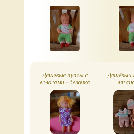
Дешёвые пупсы с
Дешёвый 
волосами - девочка
вязан
и мальчик
костюм