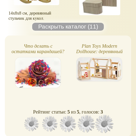
14х8х8 см, деревянный
стульчик для кукол.
Что делать с
Plan Toys Modern
остатками карандашей?
Dollhouse: деревянный
Постройте деревню!
кукольный дом и
аксессуары
Рейтинг статьи:
5
из
5
, голосов:
3