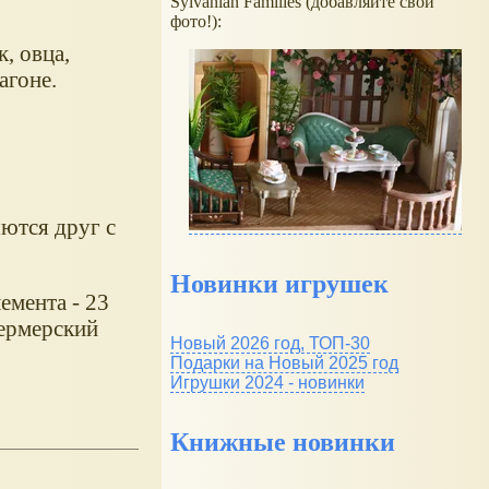
Sylvanian Families (добавляйте свои
фото!):
, овца,
агоне.
яются друг с
Новинки игрушек
емента - 23
фермерский
Новый 2026 год, ТОП-30
Подарки на Новый 2025 год
Игрушки 2024 - новинки
Книжные новинки