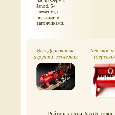
набор Ферма,
Janod. 54
элемента, с
рельсами и
вагончиками.
Brio Деревянные
Детское п
игрушки, железная
(деревянн
дорога
клавиш
Рейтинг статьи:
5
из
5
, голос