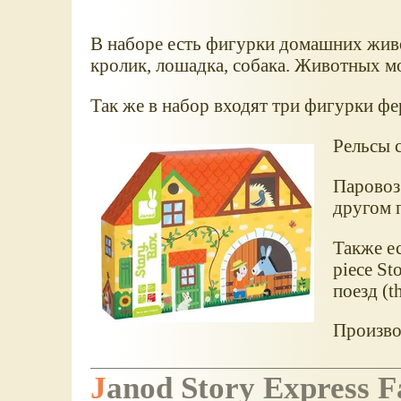
В наборе есть фигурки домашних живот
кролик, лошадка, собака. Животных мо
Так же в набор входят три фигурки фе
Рельсы 
Паровоз 
другом 
Также ес
piece S
поезд (t
Произво
Janod Story Express