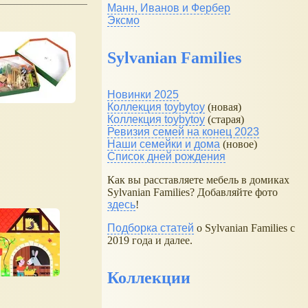
Манн, Иванов и Фербер
Эксмо
Sylvanian Families
Новинки 2025
Коллекция toybytoy
(новая)
Коллекция toybytoy
(старая)
Ревизия семей на конец 2023
Наши семейки и дома
(новое)
Список дней рождения
Как вы расставляете мебель в домиках
Sylvanian Families? Добавляйте фото
здесь
!
Подборка статей
о Sylvanian Families с
2019 года и далее.
Коллекции