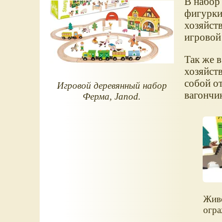
В набор 
фигурки
хозяйст
игровой
Так же 
хозяйст
собой о
Игровой деревянный набор
вагончи
Ферма, Janod.
Жив
огра