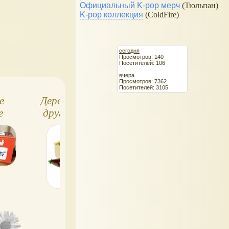
Официальный K-pop мерч
(Тюльпан)
K-pop коллекция
(ColdFire)
сегодня
Просмотров: 140
Посетителей: 106
вчера
Просмотров: 7362
Посетителей: 3105
е
Деревянные пазлы и
Kaloo, игрушки 
е
другие деревянные
детские товар
ры:
игрушки от BigJigs
(Франция)
гие