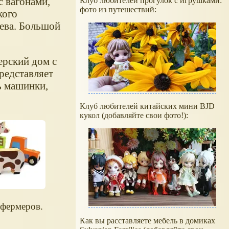
с вагонами,
Клуб любителей прогулок с игрушками:
фото из путешествий:
кого
рева. Большой
ерский дом с
редставляет
ь машинки,
Клуб любителей китайских мини BJD
кукол (добавляйте свои фото!):
 фермеров.
Как вы расставляете мебель в домиках