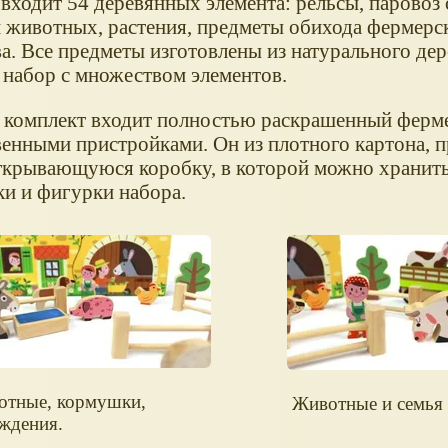
входит 54 деревянных элемента: рельсы, паровоз 
 животных, растения, предметы обихода фермерс
ва. Все предметы изготовлены из натурального де
 набор с множеством элементов.
в комплект входит полностью раскрашенный ферм
венными пристройками. Он из плотного картона, п
ткрывающуюся коробку, в которой можно хранит
ки и фигурки набора.
отные, кормушки,
Животные и семья
ждения.