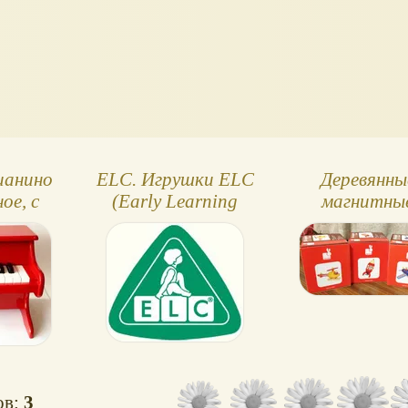
ианино
ELC. Игрушки ELC
Деревянны
ое, с
(Early Learning
магнитны
ами)
Centre)
конструкто
ракета и дру
ов:
3