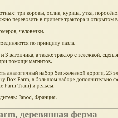
ных: три коровы, ослик, курица, утка, поросёнок
жно перевозить в прицепе трактора и открытом в
рмеров, человечки.
соединяются по принципу пазла.
и 3 вагончика, а также трактор с тележкой, сцепл
при помощи магнитов.
ть аналогичный набор без железной дороги, 23 эл
tory Box Farm, в большом наборе дополнительно 
he Farm Train) и рельсы.
дитель: Janod, Франция.
 Farm, деревянная ферма