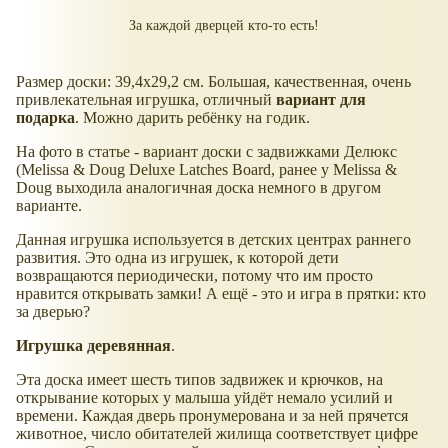
За каждой дверцей кто-то есть!
Размер доски: 39,4х29,2 см. Большая, качественная, очень
привлекательная игрушка, отличный
вариант для
подарка
. Можно дарить ребёнку на годик.
На фото в статье - вариант доски с задвижками Делюкс
(Melissa & Doug Deluxe Latches Board, ранее у Melissa &
Doug выходила аналогичная доска немного в другом
варианте.
Данная игрушка используется в детских центрах раннего
развития. Это одна из игрушек, к которой дети
возвращаются периодически, потому что им просто
нравится открывать замки! А ещё - это и игра в прятки: кто
за дверью?
Игрушка деревянная
.
Эта доска имеет шесть типов задвижек и крючков, на
открывание которых у малыша уйдёт немало усилий и
времени. Каждая дверь пронумерована и за ней прячется
животное, число обитателей жилища соответствует цифре