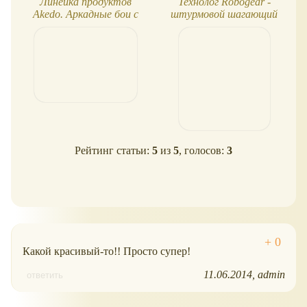
Линейка продуктов
Технолог Robogear -
Akedo. Аркадные бои с
штурмовой шагающий
фигурками
танк WEREWOLF
Рейтинг статьи:
5
из
5
, голосов:
3
Какой красивый-то!! Просто супер!
11.06.2014
admin
ответить