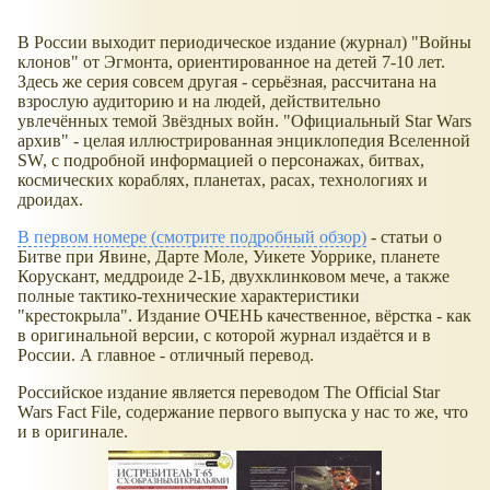
В России выходит периодическое издание (журнал) "Войны
клонов" от Эгмонта, ориентированное на детей 7-10 лет.
Здесь же серия совсем другая - серьёзная, рассчитана на
взрослую аудиторию и на людей, действительно
увлечённых темой Звёздных войн. "Официальный Star Wars
архив" - целая иллюстрированная энциклопедия Вселенной
SW, с подробной информацией о персонажах, битвах,
космических кораблях, планетах, расах, технологиях и
дроидах.
В первом номере (смотрите подробный обзор)
- статьи о
Битве при Явине, Дарте Моле, Уикете Уоррике, планете
Корускант, меддроиде 2-1Б, двухклинковом мече, а также
полные тактико-технические характеристики
"крестокрыла". Издание ОЧЕНЬ качественное, вёрстка - как
в оригинальной версии, с которой журнал издаётся и в
России. А главное - отличный перевод.
Российское издание является переводом The Official Star
Wars Fact File, содержание первого выпуска у нас то же, что
и в оригинале.