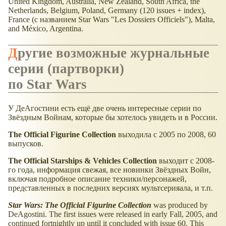
United Kingdom, Australia, New Zealand, South Africa, the
Netherlands, Belgium, Poland, Germany (120 issues + index),
France (с названием Star Wars "Les Dossiers Officiels"), Malta,
and México, Argentina.
Другие возможные журнальные
серии (партворки)
по Star Wars
У ДеАгостини есть ещё две очень интересные серии по
Звёздным Войнам, которые бы хотелось увидеть и в России.
The Official Figurine Collection
выходила с 2005 по 2008, 60
выпусков.
The Official Starships & Vehicles Collection
выходит с 2008-
го года, информация свежая, все новинки Звёздных Войн,
включая подробное описание техники/персонажей,
представленных в последних версиях мультсерияала, и т.п.
Star Wars: The Official Figurine Collection
was produced by
DeAgostini. The first issues were released in early Fall, 2005, and
continued fortnightly up until it concluded with issue 60. This