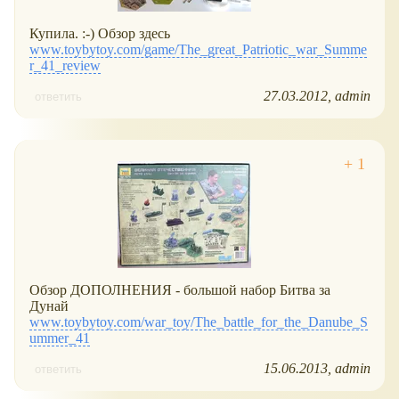
Купила. :-) Обзор здесь
www.toybytoy.com/game/The_great_Patriotic_war_Summe
r_41_review
27.03.2012
admin
ответить
Обзор ДОПОЛНЕНИЯ - большой набор Битва за
Дунай
www.toybytoy.com/war_toy/The_battle_for_the_Danube_S
ummer_41
15.06.2013
admin
ответить