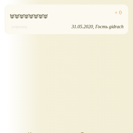
👿👿👿👿👿👿👿👿
31.05.2020
Гость gidrach
ответить