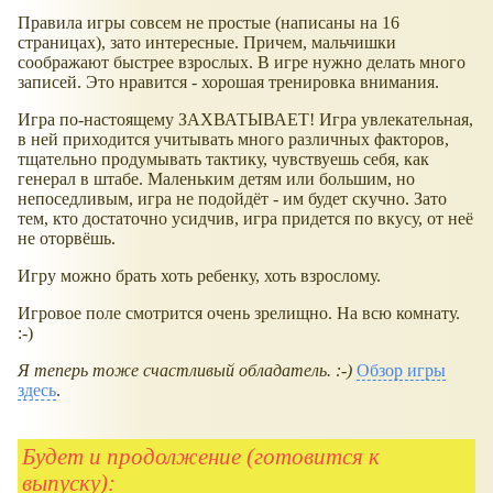
Правила игры совсем не простые (написаны на 16
страницах), зато интересные. Причем, мальчишки
соображают быстрее взрослых. В игре нужно делать много
записей. Это нравится - хорошая тренировка внимания.
Игра по-настоящему ЗАХВАТЫВАЕТ! Игра увлекательная,
в ней приходится учитывать много различных факторов,
тщательно продумывать тактику, чувствуешь себя, как
генерал в штабе. Маленьким детям или большим, но
непоседливым, игра не подойдёт - им будет скучно. Зато
тем, кто достаточно усидчив, игра придется по вкусу, от неё
не оторвёшь.
Игру можно брать хоть ребенку, хоть взрослому.
Игровое поле смотрится очень зрелищно. На всю комнату.
:-)
Я теперь тоже счастливый обладатель. :-)
Обзор игры
здесь
.
Будет и продолжение (готовится к
выпуску):