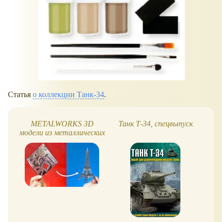
Статья
о коллекции Танк-34
.
METALWORKS 3D
Танк Т-34, спецвыпуск
W
модели из металлических
пластин