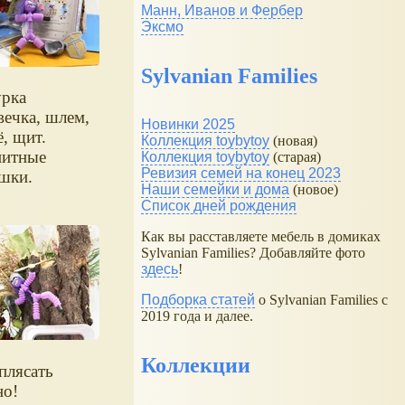
Манн, Иванов и Фербер
Эксмо
Sylvanian Families
рка
вечка, шлем,
Новинки 2025
ё, щит.
Коллекция toybytoy
(новая)
итные
Коллекция toybytoy
(старая)
Ревизия семей на конец 2023
шки.
Наши семейки и дома
(новое)
Список дней рождения
Как вы расставляете мебель в домиках
Sylvanian Families? Добавляйте фото
здесь
!
Подборка статей
о Sylvanian Families с
2019 года и далее.
Коллекции
плясать
о!