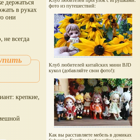
Клуб любителей прогулок с игрушками:
ке держаться
фото из путешествий:
ржать в руках
то они
 не всегда
Клуб любителей китайских мини BJD
кукол (добавляйте свои фото!):
иант: крепкие,
смешной
Как вы расставляете мебель в домиках