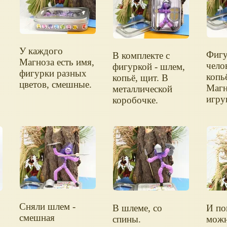
У каждого
Фигу
В комплекте с
Магноза есть имя,
чело
фигуркой - шлем,
фигурки разных
копь
копьё, щит. В
цветов, смешные.
Магн
металлической
игру
коробочке.
Сняли шлем -
В шлеме, со
И по
смешная
спины.
можн