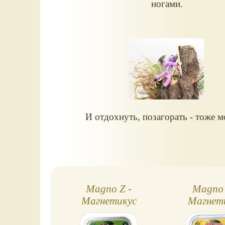
ногами.
И отдохнуть, позагорать - тоже 
Magno Z -
Magno 
Магнетикус
Магнет
Воиноветикус,
Воинове
ниндзя