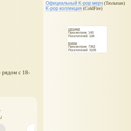
Официальный K-pop мерч
(Тюльпан)
K-pop коллекция
(ColdFire)
сегодня
Просмотров: 140
Посетителей: 106
вчера
Просмотров: 7362
Посетителей: 3105
 рядом с 18-
-
MagnoZ -
10 дней гормит
и
магнитные
№3 - Гипнофро
mic
человечки