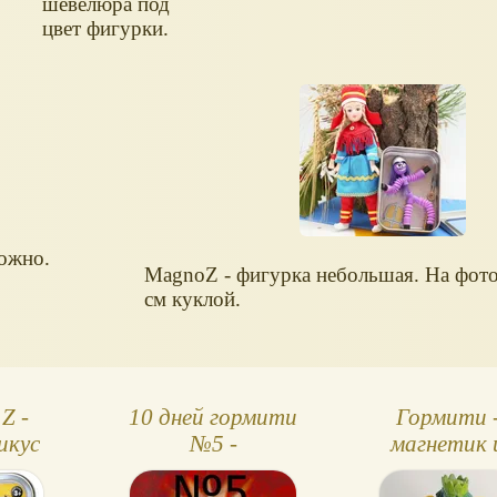
шевелюра под
цвет фигурки.
можно.
MagnoZ - фигурка небольшая. На фото
см куклой.
Z -
10 дней гормити
Гормити 
икус
№5 -
магнетик 
тикус
Непредсказуемый
фигурка Ato
Сталактит