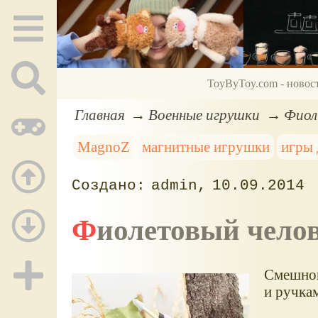
ToyByToy.com - новос
Главная
Военные игрушки
Фиол
MagnoZ
магнитные игрушки
игры 
admin
10.09.2014
Фиолетовый чел
Смешной
и ручка