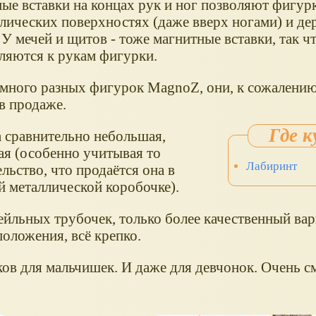
ые вставки на концах рук и ног позволяют фигур
ллических поверхностях (даже вверх ногами) и де
У мечей и щитов - тоже магнитные вставки, так ч
ляются к рукам фигурки.
 много разных фигурок MagnoZ, они, к сожалению,
в продаже.
 сравнительно небольшая,
ая (особенно учитывая то
Лабиринт
льство, что продаётся она в
й металлической коробочке).
тейльных трубочек, только более качественный вар
положения, всё крепко.
ов для мальчишек. И даже для девчонок. Очень 