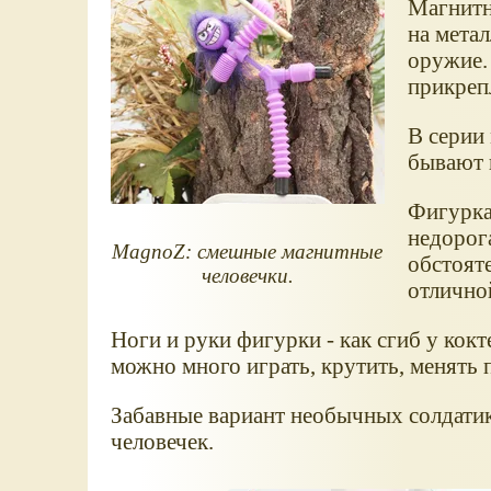
Магнитн
на мета
оружие. 
прикреп
В серии
бывают 
Фигурка
недорог
MagnoZ: смешные магнитные
обстояте
человечки.
отлично
Ноги и руки фигурки - как сгиб у кок
можно много играть, крутить, менять 
Забавные вариант необычных солдатик
человечек.