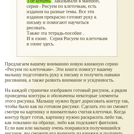
Где купить
. Заказывали в майшоп,
серия - Рисуем по клеточкам, есть
издания на разные темы. Все эти
издания прекрасно готовят руку к
письму и помогают научиться
рисовать.
Также эта тетрадь-пособие .
И в озоне. Серия Рисуем по клеточкам
в озоне здесь.
Предлагаем вашему вниманию новую книжную серию
Рисуем по клеточкам
. Эти книги помогут вашему
малышу подготовить руку к письму и получить навыки
рисования, а также развить внимание и усидчивость.
На каждой страничке изображен готовый рисунок, а рядом
проведены контуры и обозначены некоторые элементы
этого рисунка. Малышу нужно будет дорисовать контур так,
чтобы было как на готовом рисунке. Сделать это он сможет
смотря на картинку и внимательно считая клеточки. Когда
контур будет готов, картинку нужно раскрасить либо так,
как показано на образце, либо как подскажет фантазия.
Если вам или малышу очень понравился получившийся
рисунок, вы сможете его вырезать из книжки и получить