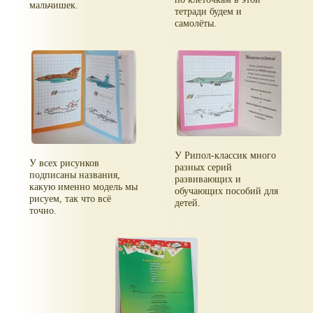
мальчишек.
тетради будем и
самолёты.
У Рипол-классик много
У всех рисунков
разных серий
подписаны названия,
развивающих и
какую именно модель мы
обучающих пособий для
рисуем, так что всё
детей.
точно.