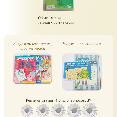
Обратная сторона
тетради - другие серии.
Рисуем по клеточкам,
Рисуем по клеточкам
40
три тетради
те
Рейтинг статьи:
4.5
из
5
, голосов:
37