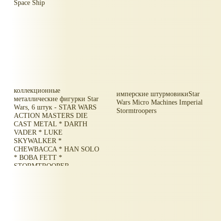
Space Ship
коллекционные
имперские штурмовикиStar
металлические фигурки Star
Wars Micro Machines Imperial
Wars, 6 штук - STAR WARS
Stormtroopers
ACTION MASTERS DIE
CAST METAL * DARTH
VADER * LUKE
SKYWALKER *
CHEWBACCA * HAN SOLO
* BOBA FETT *
STORMTROOPER