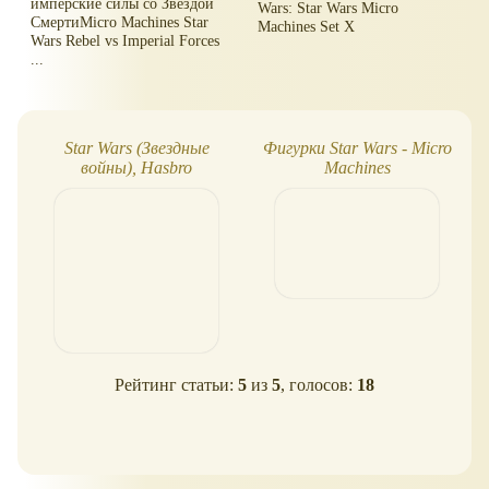
имперские силы со Звездой
Wars: Star Wars Micro
СмертиMicro Machines Star
Machines Set X
Wars Rebel vs Imperial Forces
...
Star Wars (Звездные
Фигурки Star Wars - Micro
S
войны), Hasbro
Machines
Рейтинг статьи:
5
из
5
, голосов:
18