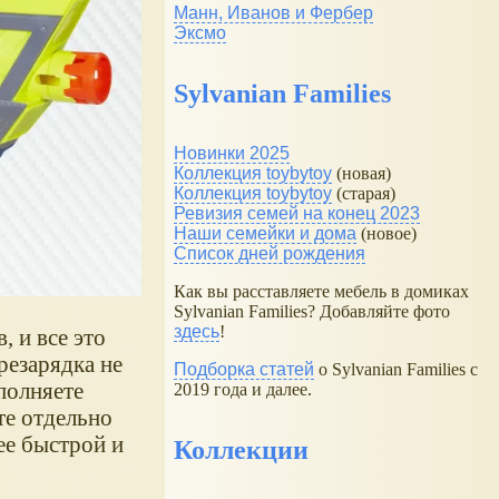
Манн, Иванов и Фербер
Эксмо
Sylvanian Families
Новинки 2025
Коллекция toybytoy
(новая)
Коллекция toybytoy
(старая)
Ревизия семей на конец 2023
Наши семейки и дома
(новое)
Список дней рождения
Как вы расставляете мебель в домиках
Sylvanian Families? Добавляйте фото
здесь
!
 и все это
резарядка не
Подборка статей
о Sylvanian Families с
полняете
2019 года и далее.
те отдельно
ее быстрой и
Коллекции