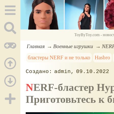
ToyByToy.com - новос
Главная
Военные игрушки
NERF
бластеры NERF и не только
Hasbro
admin
09.10.2022
NERF-бластер Hyper EVOLVE-100.
Приготовьтесь к б