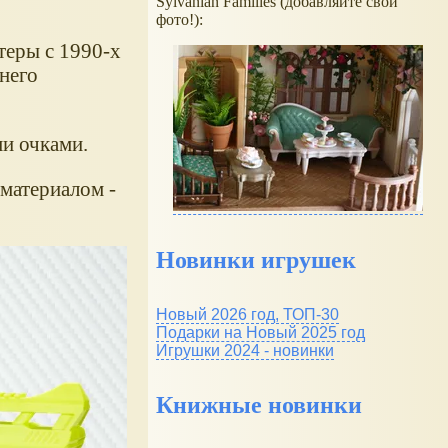
Sylvanian Families (добавляйте свои
фото!):
теры с 1990-х
 него
и очками.
 материалом -
Новинки игрушек
Новый 2026 год, ТОП-30
Подарки на Новый 2025 год
Игрушки 2024 - новинки
Книжные новинки