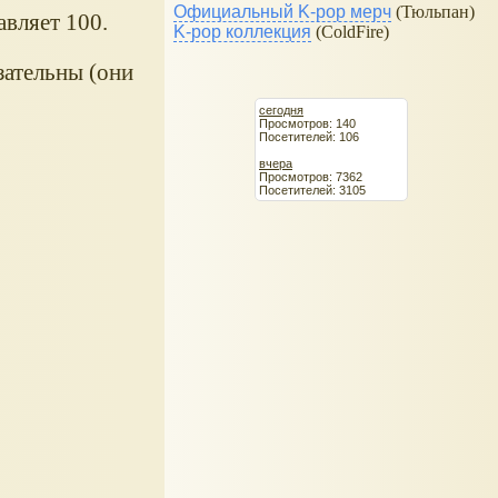
Официальный K-pop мерч
(Тюльпан)
авляет 100.
K-pop коллекция
(ColdFire)
зательны (они
сегодня
Просмотров: 140
Посетителей: 106
вчера
Просмотров: 7362
Посетителей: 3105