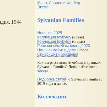
Манн, Иванов и Фербер
Эксмо
Sylvanian Families
дия, 1944
Новинки 2025
Коллекция toybytoy
(новая)
Коллекция toybytoy
(старая)
Ревизия семей на конец 2023
Наши семейки и дома
(новое)
Список дней рождения
Как вы расставляете мебель в домиках
Sylvanian Families? Добавляйте фото
здесь
!
Подборка статей
о Sylvanian Families с
2019 года и далее.
Коллекции