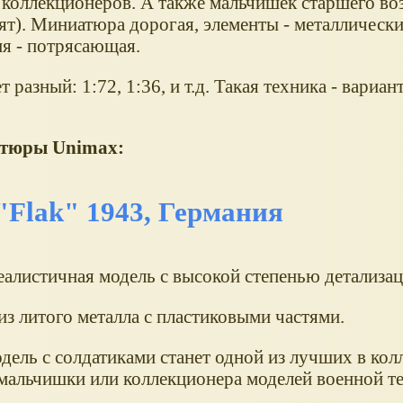
 коллекционеров. А также мальчишек старшего воз
ят). Миниатюра дорогая, элементы - металлически
ия - потрясающая.
зный: 1:72, 1:36, и т.д. Такая техника - вариан
атюры Unimax:
"Flak" 1943, Германия
еалистичная модель с высокой степенью детализац
из литого металла с пластиковыми частями.
дель с солдатиками станет одной из лучших в кол
мальчишки или коллекционера моделей военной т