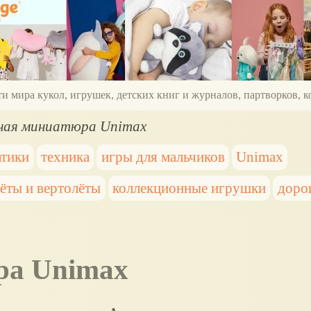
ти мира кукол, игрушек, детских книг и журналов, партворков,
ная миниатюра Unimax
атики
техника
игры для мальчиков
Unimax
ёты и вертолёты
коллекционные игрушки
доро
ра Unimax