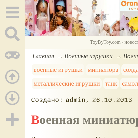
ToyByToy.com - новос
Главная
Военные игрушки
Воен
военные игрушки
миниатюра
солд
металлические игрушки
танк
самол
admin
26.10.2013
Военная миниатю