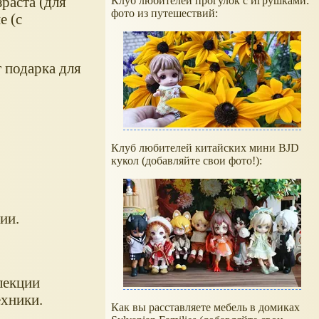
раста (для
Клуб любителей прогулок с игрушками:
фото из путешествий:
е (с
т подарка для
Клуб любителей китайских мини BJD
кукол (добавляйте свои фото!):
ии.
лекции
ехники.
Как вы расставляете мебель в домиках