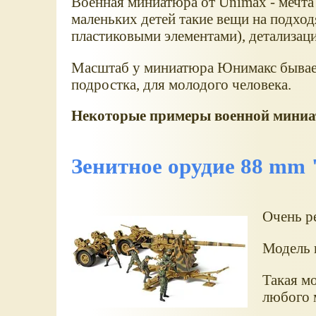
Военная миниатюра от Unimax - мечта
маленьких детей такие вещи на подход
пластиковыми элементами), детализац
Масштаб у миниатюра Юнимакс бывает ра
подростка, для молодого человека.
Некоторые примеры военной мини
Зенитное орудие 88 mm 
Очень р
Модель 
Такая мо
любого 