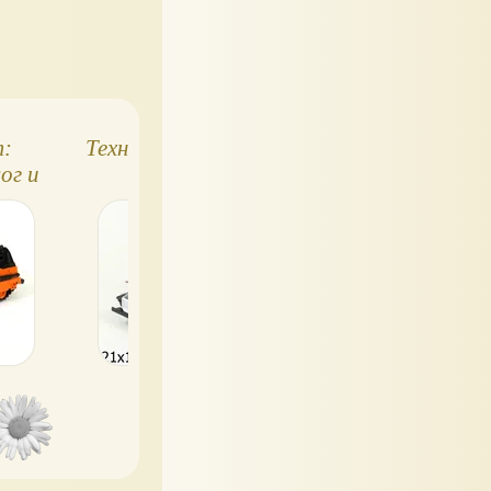
:
Технопарк игрушки
Танковый бой
ог и