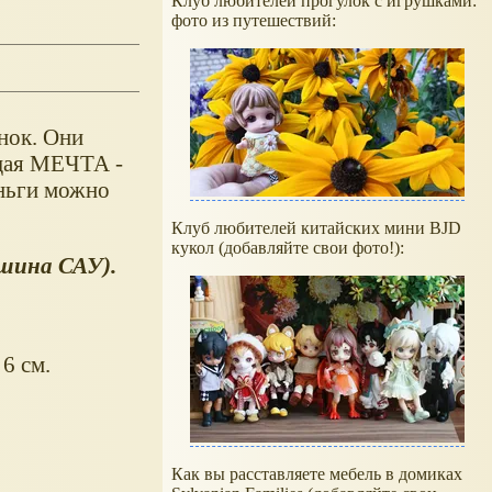
Клуб любителей прогулок с игрушками:
фото из путешествий:
нок. Они
ящая МЕЧТА -
еньги можно
Клуб любителей китайских мини BJD
кукол (добавляйте свои фото!):
шина САУ).
6 см.
Как вы расставляете мебель в домиках