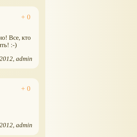
о! Все, кто
ь! :-)
.2012
admin
.2012
admin