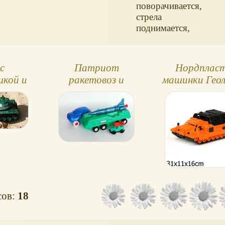
поворачивается,
стрела
поднимается,
ракета
запускается при
нажатии на
с
Патриот
Нордпласт
красную кнопку.
шкой и
ракетовоз и
машинки Геол
й катер
машинки
Морпех
от
сов:
18