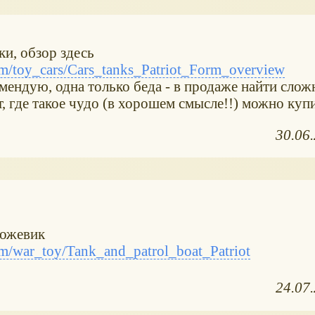
и, обзор здесь
/toy_cars/Cars_tanks_Patriot_Form_overview
мендую, одна только беда - в продаже найти сложн
 где такое чудо (в хорошем смысле!!) можно купит
30.06
рожевик
/war_toy/Tank_and_patrol_boat_Patriot
24.07