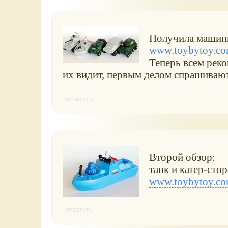
Получила машинк
www.toybytoy.com
Теперь всем реко
их видит, первым делом спрашивают,
ответить
Второй обзор:
танк и катер-сто
www.toybytoy.com
ответить