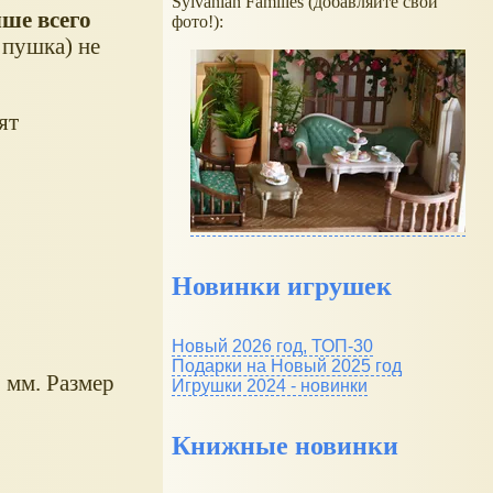
Sylvanian Families (добавляйте свои
ше всего
фото!):
 пушка) не
ят
Новинки игрушек
Новый 2026 год, ТОП-30
Подарки на Новый 2025 год
5 мм. Размер
Игрушки 2024 - новинки
Книжные новинки