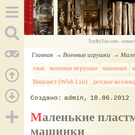
ToyByToy.com - новос
Главная
Военные игрушки
Мале
танк
военные игрушки
машинки
и
Вишлист (Wish List)
детское коллек
admin
10.06.2012
Маленькие пластмассовые танки и военные
машинки