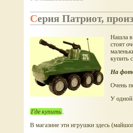
Серия Патриот, прои
Нашла в
стоят о
маленьк
купить с
На фото
Очень п
У одной 
Где купить
.
В магазине эти игрушки здесь (майшоп