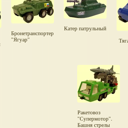
Катер патрульный
Бронетранспортер
"Ягуар"
Тяг
я
Ракетовоз
"Супермотор".
Башня стрелы