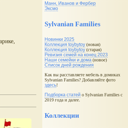
Манн, Иванов и Фербер
Эксмо
Sylvanian Families
Новинки 2025
арике,
Коллекция toybytoy
(новая)
Коллекция toybytoy
(старая)
Ревизия семей на конец 2023
Наши семейки и дома
(новое)
Список дней рождения
Как вы расставляете мебель в домиках
Sylvanian Families? Добавляйте фото
здесь
!
Подборка статей
о Sylvanian Families с
2019 года и далее.
Коллекции