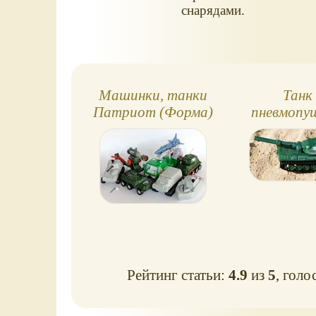
снарядами.
Машинки, танки
Танк 
Патриот (Форма)
пневмопу
- обзор
патрульны
Патри
Рейтинг статьи:
4.9
из
5
, голо