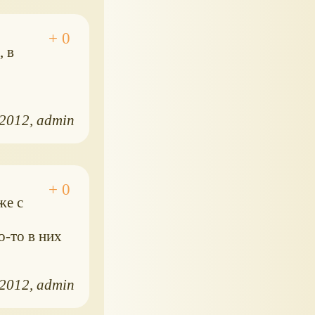
, в
.2012
admin
же с
о-то в них
.2012
admin