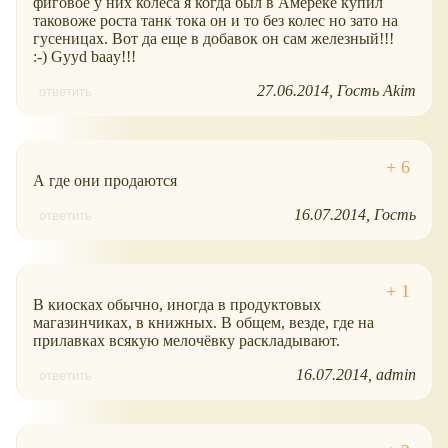
фиговое у них колеса я когда был в Амереке купил
таковоже роста танк тока он и то без колес но зато на
гусеницах. Вот да еще в добавок он сам железный!!!
:-) Gyyd baay!!!
27.06.2014
Гость Akim
ответить
А где они продаются
16.07.2014
Гость
ответить
В киосках обычно, иногда в продуктовых
магазинчиках, в книжных. В общем, везде, где на
прилавках всякую мелочёвку раскладывают.
16.07.2014
admin
ответить