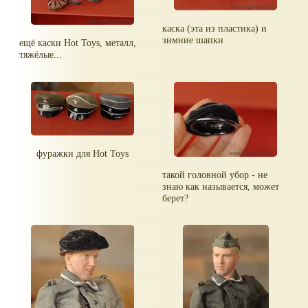
каска (эта из пластика) и
зимние шапки
ещё каски Hot Toys, металл,
тяжёлые...
фуражки для Hot Toys
такой головной убор - не
знаю как называется, может
берет?