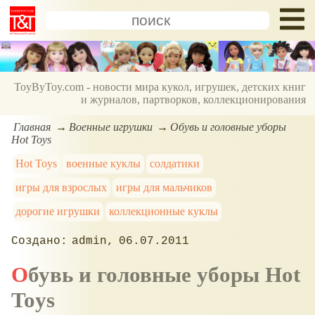
ToyByToy.com - новости мира кукол, игрушек, детских книг
и журналов, партворков, коллекционирования
Главная
Военные игрушки
Обувь и головные уборы
Hot Toys
Hot Toys
военные куклы
солдатики
игры для взрослых
игры для мальчиков
дорогие игрушки
коллекционные куклы
admin
06.07.2011
Обувь и головные уборы Hot
Toys