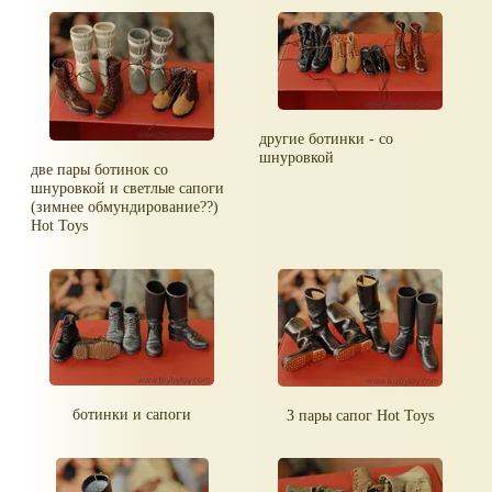
другие ботинки - со
шнуровкой
две пары ботинок со
шнуровкой и светлые сапоги
(зимнее обмундирование??)
Hot Toys
ботинки и сапоги
3 пары сапог Hot Toys