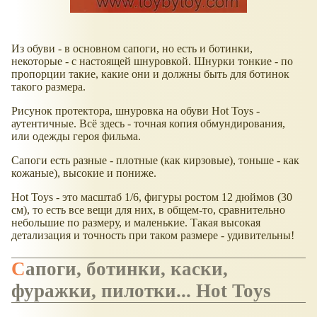
Из обуви - в основном сапоги, но есть и ботинки,
некоторые - с настоящей шнуровкой. Шнурки тонкие - по
пропорции такие, какие они и должны быть для ботинок
такого размера.
Рисунок протектора, шнуровка на обуви Hot Toys -
аутентичные. Всё здесь - точная копия обмундирования,
или одежды героя фильма.
Сапоги есть разные - плотные (как кирзовые), тоньше - как
кожаные), высокие и пониже.
Hot Toys - это масштаб 1/6, фигуры ростом 12 дюймов (30
см), то есть все вещи для них, в общем-то, сравнительно
небольшие по размеру, и маленькие. Такая высокая
детализация и точность при таком размере - удивительны!
Сапоги, ботинки, каски,
фуражки, пилотки... Hot Toys