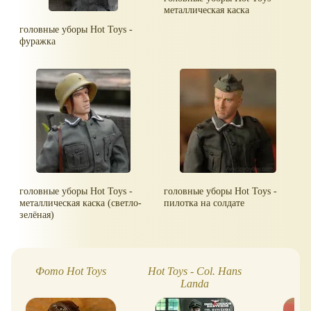
металлическая каска
головные уборы Hot Toys -
фуражка
головные уборы Hot Toys -
головные уборы Hot Toys -
металлическая каска (светло-
пилотка на солдате
зелёная)
Фото Hot Toys
Hot Toys - Col. Hans
Ор
Landa
па
(штандартенфюрер
аксе
Ганс Ланда)